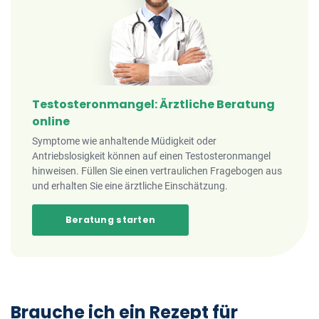
Testosteronmangel: Ärztliche Beratung
online
Symptome wie anhaltende Müdigkeit oder
Antriebslosigkeit können auf einen Testosteronmangel
hinweisen. Füllen Sie einen vertraulichen Fragebogen aus
und erhalten Sie eine ärztliche Einschätzung.
Beratung starten
Brauche ich ein Rezept für