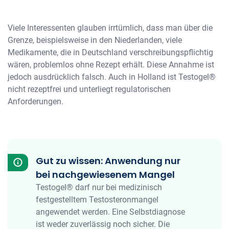
Viele Interessenten glauben irrtümlich, dass man über die
Grenze, beispielsweise in den Niederlanden, viele
Medikamente, die in Deutschland verschreibungspflichtig
wären, problemlos ohne Rezept erhält. Diese Annahme ist
jedoch ausdrücklich falsch. Auch in Holland ist Testogel®
nicht rezeptfrei und unterliegt regulatorischen
Anforderungen.
Gut zu wissen: Anwendung nur
bei nachgewiesenem Mangel
Testogel® darf nur bei medizinisch
festgestelltem Testosteronmangel
angewendet werden. Eine Selbstdiagnose
ist weder zuverlässig noch sicher. Die