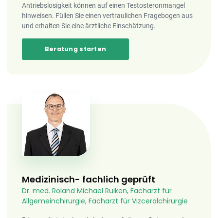
Antriebslosigkeit können auf einen Testosteronmangel
hinweisen. Füllen Sie einen vertraulichen Fragebogen aus
und erhalten Sie eine ärztliche Einschätzung.
Beratung starten
Medizinisch- fachlich geprüft
Dr. med. Roland Michael Ruiken, Facharzt für
Allgemeinchirurgie, Facharzt für Vizceralchirurgie