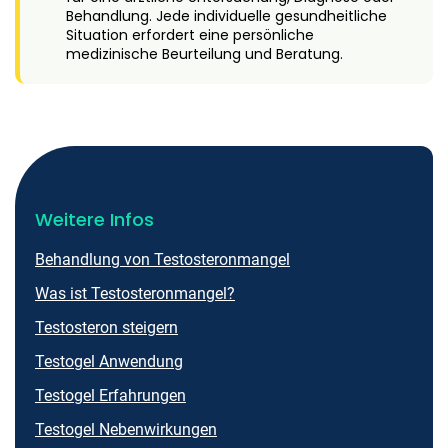
Behandlung. Jede individuelle gesundheitliche
Situation erfordert eine persönliche
medizinische Beurteilung und Beratung.
Weitere Infos
Behandlung von Testosteronmangel
Was ist Testosteronmangel?
Testosteron steigern
Testogel Anwendung
Testogel Erfahrungen
Testogel Nebenwirkungen