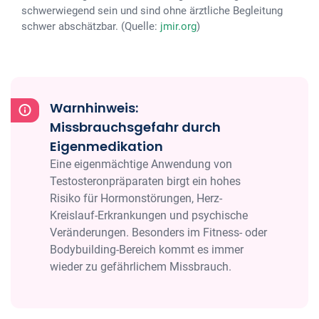
schwerwiegend sein und sind ohne ärztliche Begleitung
schwer abschätzbar. (Quelle:
jmir.org
)
Warnhinweis:
Missbrauchsgefahr durch
Eigenmedikation
Eine eigenmächtige Anwendung von
Testosteronpräparaten birgt ein hohes
Risiko für Hormonstörungen, Herz-
Kreislauf-Erkrankungen und psychische
Veränderungen. Besonders im Fitness- oder
Bodybuilding-Bereich kommt es immer
wieder zu gefährlichem Missbrauch.