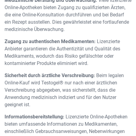
Medizinische Beratung und Überwachung:
Viele lizenzierte
Online-Apotheken bieten Zugang zu qualifizierten Ärzten,
die eine Online-Konsultation durchführen und bei Bedarf
ein Rezept ausstellen. Dies gewährleistet eine fortlaufende
medizinische Überwachung.
Zugang zu authentischen Medikamenten:
Lizenzierte
Anbieter garantieren die Authentizität und Qualität des
Medikaments, wodurch das Risiko gefälschter oder
kontaminierter Produkte eliminiert wird.
Sicherheit durch ärztliche Verschreibung:
Beim legalen
Online-Kauf wird Testogel® nur nach einer ärztlichen
Verschreibung abgegeben, was sicherstellt, dass die
Anwendung medizinisch indiziert und für den Nutzer
geeignet ist.
Informationsbereitstellung:
Lizenzierte Online-Apotheken
bieten umfassende Informationen zu Medikamenten,
einschließlich Gebrauchsanweisungen, Nebenwirkungen