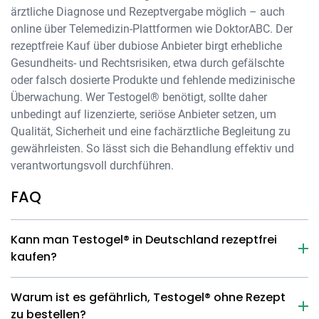
ärztliche Diagnose und Rezeptvergabe möglich – auch
online über Telemedizin-Plattformen wie DoktorABC. Der
rezeptfreie Kauf über dubiose Anbieter birgt erhebliche
Gesundheits- und Rechtsrisiken, etwa durch gefälschte
oder falsch dosierte Produkte und fehlende medizinische
Überwachung. Wer Testogel® benötigt, sollte daher
unbedingt auf lizenzierte, seriöse Anbieter setzen, um
Qualität, Sicherheit und eine fachärztliche Begleitung zu
gewährleisten. So lässt sich die Behandlung effektiv und
verantwortungsvoll durchführen.
FAQ
Kann man Testogel® in Deutschland rezeptfrei
kaufen?
Warum ist es gefährlich, Testogel® ohne Rezept
zu bestellen?