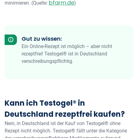
bfarm.de
minimieren. (Quelle:
)
Gut zu wissen:
Ein Online-Rezept ist möglich – aber nicht
rezeptfrei! Testogel® ist in Deutschland
verschreibungspflichtig.
Kann ich Testogel® in
Deutschland rezeptfrei kaufen?
Nein, in Deutschland ist der Kauf von Testogel® ohne
Rezept nicht möglich. Testogel® fällt unter die Kategorie