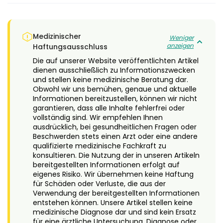
Medizinischer
Weniger
anzeigen
Haftungsausschluss
Die auf unserer Website veröffentlichten Artikel
dienen ausschließlich zu Informationszwecken
und stellen keine medizinische Beratung dar.
Obwohl wir uns bemühen, genaue und aktuelle
Informationen bereitzustellen, können wir nicht
garantieren, dass alle Inhalte fehlerfrei oder
vollständig sind. Wir empfehlen Ihnen
ausdrücklich, bei gesundheitlichen Fragen oder
Beschwerden stets einen Arzt oder eine andere
qualifizierte medizinische Fachkraft zu
konsultieren. Die Nutzung der in unseren Artikeln
bereitgestellten Informationen erfolgt auf
eigenes Risiko. Wir übernehmen keine Haftung
für Schäden oder Verluste, die aus der
Verwendung der bereitgestellten Informationen
entstehen können. Unsere Artikel stellen keine
medizinische Diagnose dar und sind kein Ersatz
für eine ärztliche Untersuchung, Diagnose oder