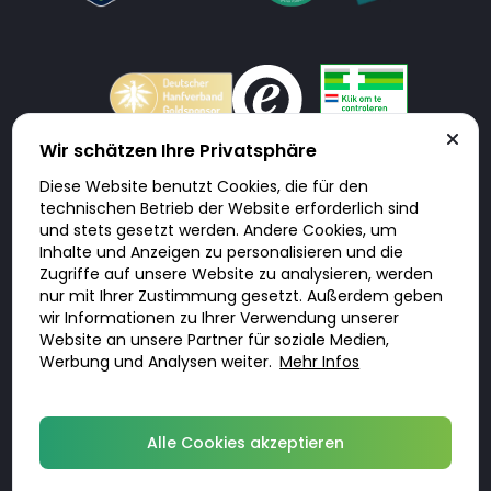
Wir schätzen Ihre Privatsphäre
Diese Website benutzt Cookies, die für den
Doktorabc.com ist eine Vermittlungsplattform. Doktorabc ist ausdrücklich
technischen Betrieb der Website erforderlich sind
keine Internetapotheke. Doktorabc bietet keine Medikamente oder
sonstige Produkte an oder liefert diese. Jegliche Informationen zu
und stets gesetzt werden. Andere Cookies, um
Produkten, Medikamenten und Preisen auf der Internetseite beinhalten
Inhalte und Anzeigen zu personalisieren und die
kein Angebot von Doktorabc an Sie. Für die Einhaltung der in Ihrem Land
geltenden Gesetze und sonstigen Rechtsvorschriften sind Sie als Nutzer
Zugriffe auf unsere Website zu analysieren, werden
selbst verantwortlich. Die Nutzung unseres Services auf Doktorabc durch
nur mit Ihrer Zustimmung gesetzt. Außerdem geben
Sie erfolgt auf eigenes Risiko und in eigener Verantwortung. Sie erklären,
diese Internetseite aus eigener Initiative zu besuchen und zu nutzen.
wir Informationen zu Ihrer Verwendung unserer
Website an unsere Partner für soziale Medien,
Werbung und Analysen weiter.
Mehr Infos
© 2026 DoktorABC.com
Alle Cookies akzeptieren