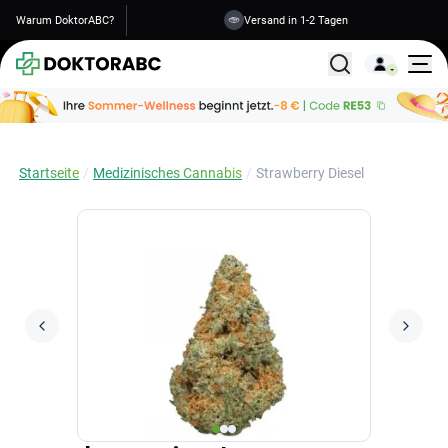
Warum DoktorABC?
Versand in 1-2 Tagen
Alle Behandlunge
Startseite
Medizinisches Cannabis
Strawberry Diesel