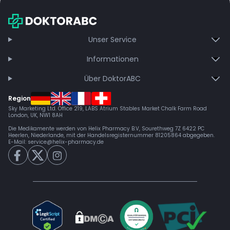
für folgende Zwecke eingesetzt werden:
Es wird empfohlen, mit einer niedrigen Dosis zu beginnen, um
die persönliche Verträglichkeit zu testen
Stressabbau
: Unterstützt die mentale Entspannung und kann
Nicht für Anfänger geeignet; hohe Potenz erfordert Erfahrung
Unser Service
Spannungen lösen
im Umgang mit THC
Angstreduktion
: Kann Symptome von Angstzuständen lindern
Informationen
und ein Gefühl der Ruhe fördern
Schmerzlinderung
: Kann chronische Schmerzen lindern und
Über DoktorABC
entzündungshemmend wirken
Region
Stimmungsaufhellung
: Kann depressive Symptome mindern
Sky Marketing Ltd. Office 219, LABS Atrium Stables Market Chalk Farm Road
und die Stimmung heben
London, UK, NW1 8AH
Die Medikamente werden von Helix Pharmacy B.V, Sourethweg 7Z 6422 PC
Heerlen, Niederlande, mit der Handelsregisternummer 81205864 abgegeben.
E-Mail:
service@helix-pharmacy.de