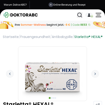
Warum DoktorABC?
Versand in 1-2 Tagen
Alle Behandlunge
Startseite
/
Frauengesundheit
/
Antibabypille
/
Starletta® HEXAL®
Starletta® HEXAL®