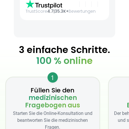
TrustScore
4.7
|
35.3K+
Bewertungen
3 einfache Schritte.
100 % online
1
Füllen Sie den
medizinischen
Fragebogen aus
Starten Sie die Online-Konsultation und
Der beh
beantworten Sie die medizinischen
und s
Fragen.