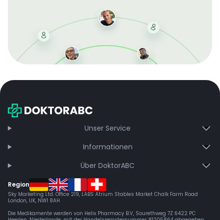
Mit der kostenlosen DMCC-Mitgliedschaft sparen Sie
bei jeder Bestellung, erhalten schnelle Lieferung und
exklusive Updates – dauerhaft ohne Gebühren.
Jetzt beitreten
Unser Service
Informationen
Über DoktorABC
Region
Sky Marketing Ltd. Office 219, LABS Atrium Stables Market Chalk Farm Road
London, UK, NW1 8AH
Die Medikamente werden von Helix Pharmacy B.V, Sourethweg 7Z 6422 PC
Heerlen, Niederlande, mit der Handelsregisternummer 81205864 abgegeben.