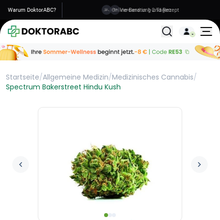
Warum DoktorABC?
Versand in 1-2 Tagen
Alle Behandlunge
Startseite
/
Allgemeine Medizin
/
Medizinisches Cannabis
/
Spectrum Bakerstreet Hindu Kush