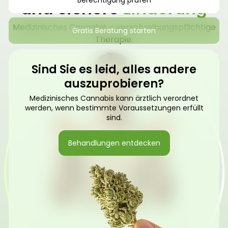
Berechtigung prüfen
und sichere
Linderung
Medizinisches Cannabis – verschreibungspflichtige
Gratis Beratung starten
Therapie.
Sind Sie es leid, alles andere
auszuprobieren?
Medizinisches Cannabis kann ärztlich verordnet
werden, wenn bestimmte Voraussetzungen erfüllt
sind.
Behandlungen entdecken