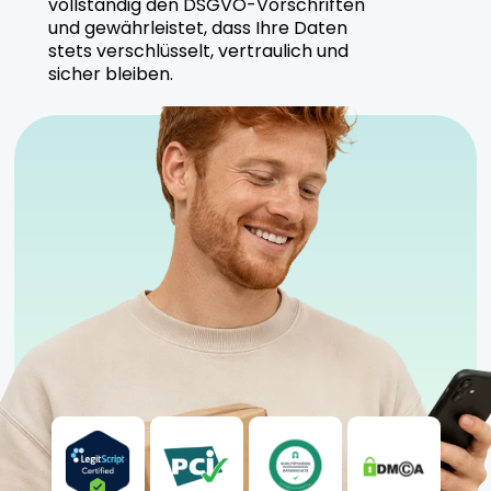
vollständig den DSGVO-Vorschriften
und gewährleistet, dass Ihre Daten
Spectrum ist bekannt für die Produktion
stets verschlüsselt, vertraulich und
nachhaltiger Cannabisprodukte, die regelmäßig auf
sicher bleiben.
Reinheit und Wirksamkeit geprüft werden.
Sicherheitshinweise
Kühl und trocken lagern.
Anwendung nur unter ärztlicher Aufsicht.
Nicht geeignet für Anfänger oder Personen unter
18 Jahren.