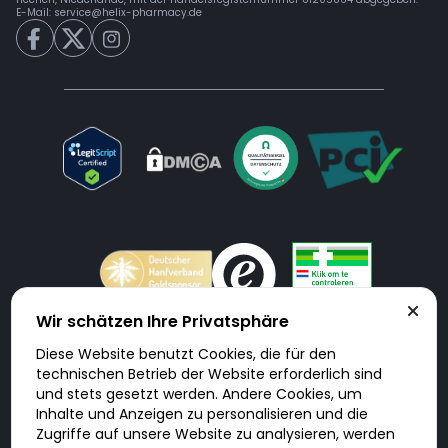
E-Mail:
service@helix-pharmacy.de
Wir schätzen Ihre Privatsphäre
Diese Website benutzt Cookies, die für den
Doktorabc.com ist eine Vermittlungsplattform. Doktorabc ist ausdrücklich
technischen Betrieb der Website erforderlich sind
keine Internetapotheke. Doktorabc bietet keine Medikamente oder
sonstige Produkte an oder liefert diese. Jegliche Informationen zu
und stets gesetzt werden. Andere Cookies, um
Produkten, Medikamenten und Preisen auf der Internetseite beinhalten
Inhalte und Anzeigen zu personalisieren und die
kein Angebot von Doktorabc an Sie. Für die Einhaltung der in Ihrem Land
geltenden Gesetze und sonstigen Rechtsvorschriften sind Sie als Nutzer
Zugriffe auf unsere Website zu analysieren, werden
selbst verantwortlich. Die Nutzung unseres Services auf Doktorabc durch