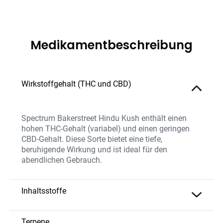
Medikamentbeschreibung
Wirkstoffgehalt (THC und CBD)
Spectrum Bakerstreet Hindu Kush enthält einen
hohen THC-Gehalt (variabel) und einen geringen
CBD-Gehalt. Diese Sorte bietet eine tiefe,
beruhigende Wirkung und ist ideal für den
abendlichen Gebrauch.
Inhaltsstoffe
Die Blüten enthalten hochwertiges THC, CBD und
eine breite Palette natürlicher Terpene. Es werden
Terpene