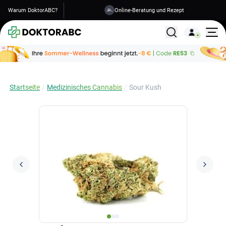
Warum DoktorABC?
Online-Beratung und Rezept
Versand in 1-2 Tagen
Alle Behandlunge
Startseite
Medizinisches Cannabis
Sour Kush