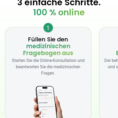
3 einfache Schritte.
100 % online
1
Füllen Sie den
medizinischen
Fragebogen aus
Starten Sie die Online-Konsultation und
Der beh
beantworten Sie die medizinischen
und s
Fragen.