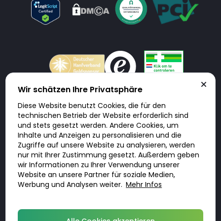
Wir schätzen Ihre Privatsphäre
Diese Website benutzt Cookies, die für den
Doktorabc.com ist eine Vermittlungsplattform. Doktorabc ist ausdrücklich
technischen Betrieb der Website erforderlich sind
keine Internetapotheke. Doktorabc bietet keine Medikamente oder
sonstige Produkte an oder liefert diese. Jegliche Informationen zu
und stets gesetzt werden. Andere Cookies, um
Produkten, Medikamenten und Preisen auf der Internetseite beinhalten
Inhalte und Anzeigen zu personalisieren und die
kein Angebot von Doktorabc an Sie. Für die Einhaltung der in Ihrem Land
geltenden Gesetze und sonstigen Rechtsvorschriften sind Sie als Nutzer
Zugriffe auf unsere Website zu analysieren, werden
selbst verantwortlich. Die Nutzung unseres Services auf Doktorabc durch
nur mit Ihrer Zustimmung gesetzt. Außerdem geben
Sie erfolgt auf eigenes Risiko und in eigener Verantwortung. Sie erklären,
diese Internetseite aus eigener Initiative zu besuchen und zu nutzen.
wir Informationen zu Ihrer Verwendung unserer
Website an unsere Partner für soziale Medien,
Werbung und Analysen weiter.
Mehr Infos
© 2026 DoktorABC.com