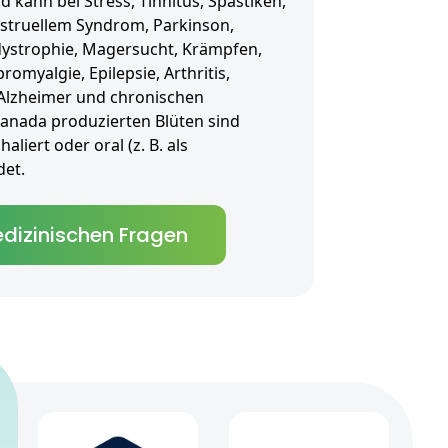
kann bei Stress, Tinnitus, Spastiken,
truellem Syndrom, Parkinson,
dystrophie, Magersucht, Krämpfen,
romyalgie, Epilepsie, Arthritis,
Alzheimer und chronischen
Kanada produzierten Blüten sind
liert oder oral (z. B. als
et.
dizinischen Fragen