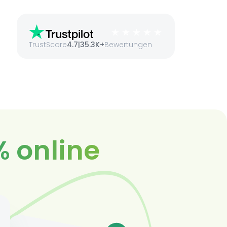
TrustScore
4.7
|
35.3K+
Bewertungen
% online