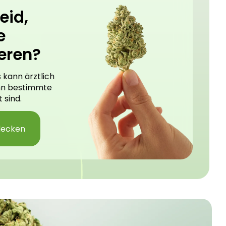
eid,
e
eren?
 kann ärztlich
nn bestimmte
 sind.
decken