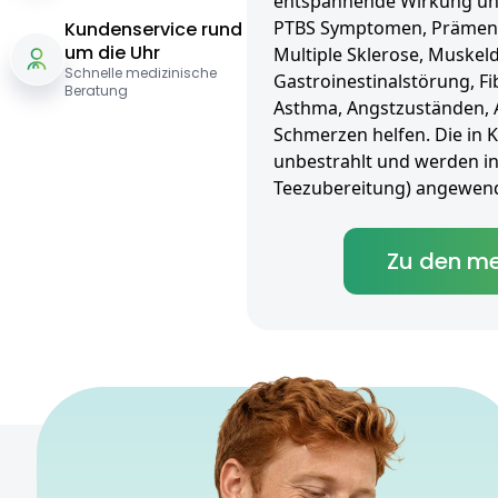
entspannende Wirkung und 
PTBS Symptomen, Prämens
Kundenservice rund
um die Uhr
Multiple Sklerose, Muskel
Schnelle medizinische
Gastroinestinalstörung, Fib
Beratung
Asthma, Angstzuständen, 
Schmerzen helfen. Die in 
unbestrahlt und werden inha
Teezubereitung) angewend
Zu den me