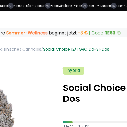
Tagen
Sichere Informationen
Erschwingliche Preise
Über 1M Kunden
Über 40
dizinisches Cannabis
/
Social Choice 12/1 GRO Do-Si-Dos
hybrid
Social Choice
Dos
THC: 12.51%