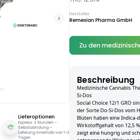
Hersteller
Remexian Pharma GmbH
Zu den medizinisch
Beschreibung
Medizinische Cannabis The
Si-Dos
Social Choice 12/1 GRO sin
der Sorte Do-Si-Dos vom H
Lieferoptionen
Blüten haben eine Indica-
Express: 2 Stunden –
Wirkstoffgehalt von 12,5 %
Selbstabholung –
zeigt eine hungrig und sc
Lieferung innerhalb von 1–2
Tagen