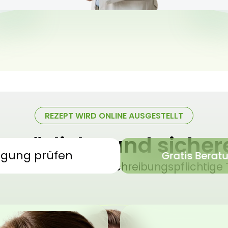
REZEPT WIRD ONLINE AUSGESTELLT
 natürliche und siche
igung prüfen
Gratis Berat
sches Cannabis – verschreibungspflichtige 