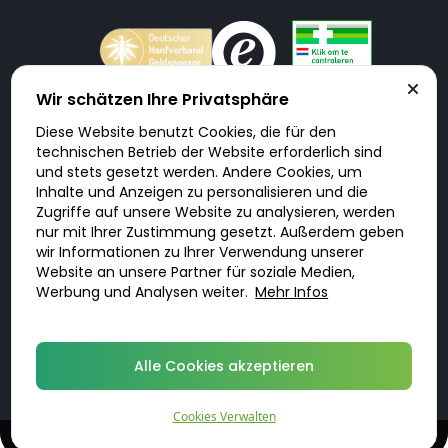
Wir schätzen Ihre Privatsphäre
Diese Website benutzt Cookies, die für den
Doktorabc.com ist eine Vermittlungsplattform. Doktorabc ist ausdrücklich
technischen Betrieb der Website erforderlich sind
keine Internetapotheke. Doktorabc bietet keine Medikamente oder
sonstige Produkte an oder liefert diese. Jegliche Informationen zu
und stets gesetzt werden. Andere Cookies, um
Produkten, Medikamenten und Preisen auf der Internetseite beinhalten
Inhalte und Anzeigen zu personalisieren und die
kein Angebot von Doktorabc an Sie. Für die Einhaltung der in Ihrem Land
geltenden Gesetze und sonstigen Rechtsvorschriften sind Sie als Nutzer
Zugriffe auf unsere Website zu analysieren, werden
selbst verantwortlich. Die Nutzung unseres Services auf Doktorabc durch
nur mit Ihrer Zustimmung gesetzt. Außerdem geben
Sie erfolgt auf eigenes Risiko und in eigener Verantwortung. Sie erklären,
diese Internetseite aus eigener Initiative zu besuchen und zu nutzen.
wir Informationen zu Ihrer Verwendung unserer
Website an unsere Partner für soziale Medien,
Werbung und Analysen weiter.
Mehr Infos
© 2026 DoktorABC.com
Alle Cookies akzeptieren
Cookies Verwalten
Online-Beratung und Rezept