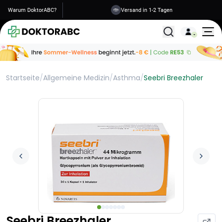
Warum DoktorABC?
Versand in 1-2 Tagen
Alle Behandlunge
Startseite
/
Allgemeine Medizin
/
Asthma
/
Seebri Breezhaler
Seebri Breezhaler