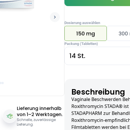
Dosierung auswählen
150 mg
300
Packung (Tabletten)
14 St.
Beschreibung
Vaginale Beschwerden Beh
Roxithromycin STADA® ist 
Lieferung innerhalb
STADAPHARM zur Behandlun
von 1–2 Werktagen.
Roxithromycin-empfindlic
Schnelle, zuverlässige
Lieferung.
Filmtabletten werden bei