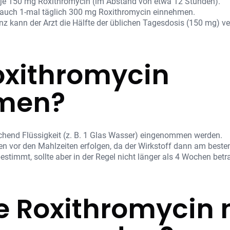
je 150 mg Roxithromycin (im Abstand von etwa 12 Stunden).
auch 1-mal täglich 300 mg Roxithromycin einnehmen.
enz kann der Arzt die Hälfte der üblichen Tagesdosis (150 mg) v
oxithromycin
men?
ichend Flüssigkeit (z. B. 1 Glas Wasser) eingenommen werden.
en vor den Mahlzeiten erfolgen, da der Wirkstoff dann am bes
timmt, sollte aber in der Regel nicht länger als 4 Wochen betr
e Roxithromycin 