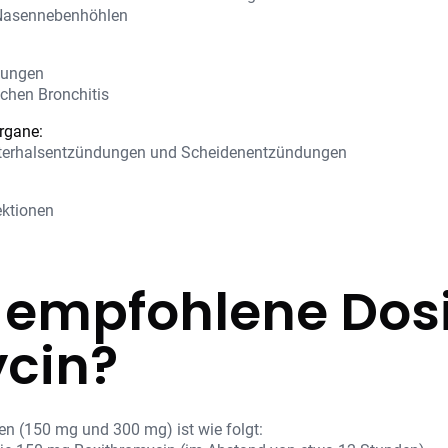
 Nasennebenhöhlen
dungen
schen Bronchitis
rgane:
terhalsentzündungen und Scheidenentzündungen
ektionen
e empfohlene Dos
cin?
en (150 mg und 300 mg) ist wie folgt: