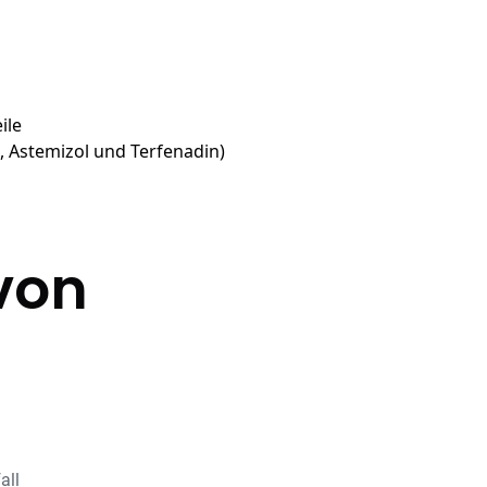
ile
d, Astemizol und Terfenadin)
von
all