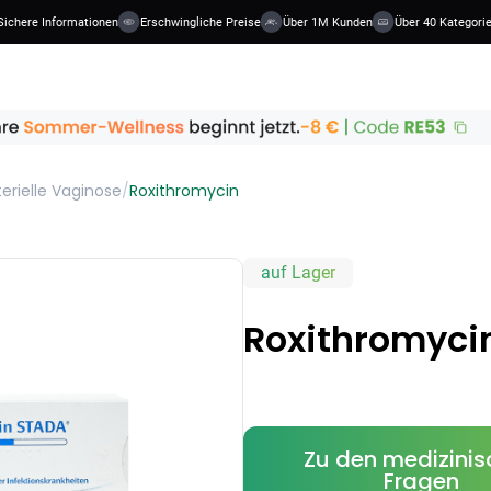
ere Informationen
Erschwingliche Preise
Über 1M Kunden
Über 40 Kategorien
erielle Vaginose
/
Roxithromycin
auf Lager
Roxithromyci
Zu den medizini
Fragen