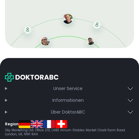
Mit der kostenlosen DMCC-Mitgliedschaft sparen Sie
bei jeder Bestellung, erhalten schnelle Lieferung und
exklusive Updates – dauerhaft ohne Gebühren.
Jetzt beitreten
Unser Service
Informationen
Über DoktorABC
Region
Sky Marketing Ltd. Office 219, LABS Atrium Stables Market Chalk Farm Road
London, UK, NW1 8AH