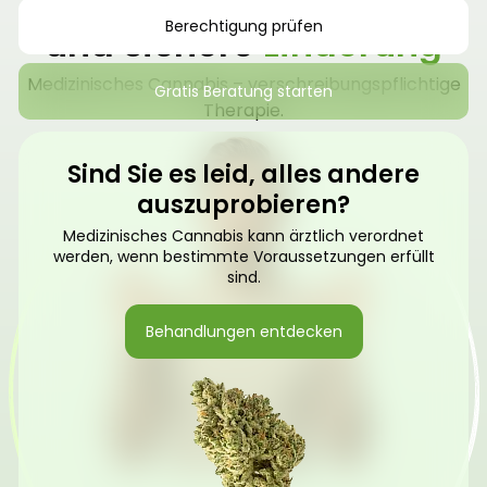
Finden Sie natürliche
Berechtigung prüfen
und sichere
Linderung
Medizinisches Cannabis – verschreibungspflichtige
Gratis Beratung starten
Therapie.
Sind Sie es leid, alles andere
auszuprobieren?
Medizinisches Cannabis kann ärztlich verordnet
werden, wenn bestimmte Voraussetzungen erfüllt
sind.
Behandlungen entdecken