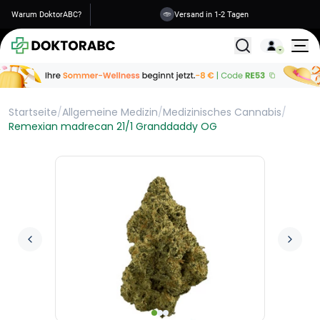
Warum DoktorABC?
Versand in 1-2 Tagen
Alle Behandlunge
Startseite
/
Allgemeine Medizin
/
Medizinisches Cannabis
/
Remexian madrecan 21/1 Granddaddy OG