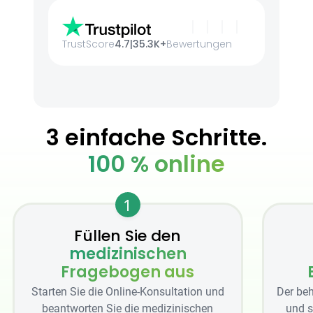
TrustScore
4.7
|
35.3K+
Bewertungen
3 einfache Schritte.
100 % online
1
Füllen Sie den
medizinischen
Fragebogen aus
Starten Sie die Online-Konsultation und
Der beh
beantworten Sie die medizinischen
und s