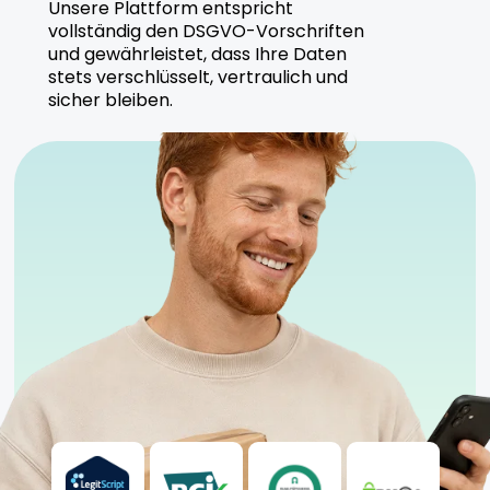
Hersteller
Unsere Plattform entspricht
vollständig den DSGVO-Vorschriften
und gewährleistet, dass Ihre Daten
Remexian Madrecan garantiert höchste
stets verschlüsselt, vertraulich und
Qualitätsstandards und nachhaltige
sicher bleiben.
Anbaumethoden für alle Produkte.
Sicherheitshinweise
Kühl und trocken lagern.
Anwendung nur unter ärztlicher Aufsicht
empfohlen.
Nicht geeignet für Personen unter 18 Jahren.