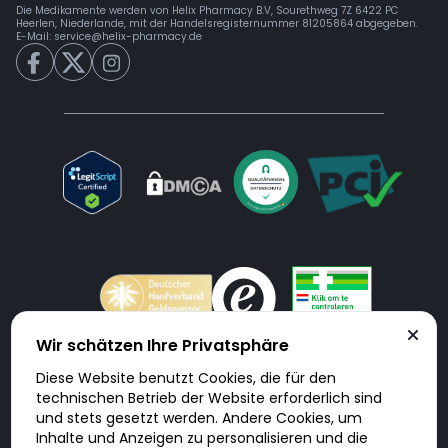
Die Medikamente werden von Helix Pharmacy B.V, Sourethweg 7Z 6422 PC
Heerlen, Niederlande, mit der Handelsregisternummer 81205864 abgegeben.
E-Mail:
service@helix-pharmacy.de
Wir schätzen Ihre Privatsphäre
Diese Website benutzt Cookies, die für den
Doktorabc.com ist eine Vermittlungsplattform. Doktorabc ist ausdrücklich
technischen Betrieb der Website erforderlich sind
keine Internetapotheke. Doktorabc bietet keine Medikamente oder
sonstige Produkte an oder liefert diese. Jegliche Informationen zu
und stets gesetzt werden. Andere Cookies, um
Produkten, Medikamenten und Preisen auf der Internetseite beinhalten
Inhalte und Anzeigen zu personalisieren und die
kein Angebot von Doktorabc an Sie. Für die Einhaltung der in Ihrem Land