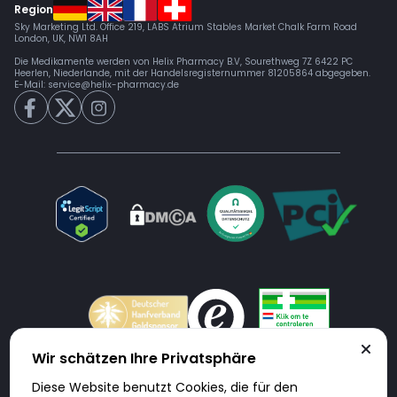
Region
Sky Marketing Ltd. Office 219, LABS Atrium Stables Market Chalk Farm Road
London, UK, NW1 8AH
Die Medikamente werden von Helix Pharmacy B.V, Sourethweg 7Z 6422 PC
Heerlen, Niederlande, mit der Handelsregisternummer 81205864 abgegeben.
E-Mail:
service@helix-pharmacy.de
Wir schätzen Ihre Privatsphäre
Diese Website benutzt Cookies, die für den
Doktorabc.com ist eine Vermittlungsplattform. Doktorabc ist ausdrücklich