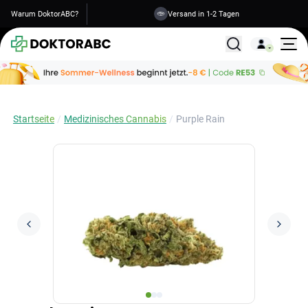
Warum DoktorABC?
Versand in 1-2 Tagen
Alle Behandlunge
Startseite
Medizinisches Cannabis
Purple Rain