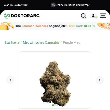
Warum DoktorABC?
Online-Beratung und Rezept
Versand in 1-2 Tagen
Alle Behandlunge
Startseite
Medizinisches Cannabis
Purple Mac