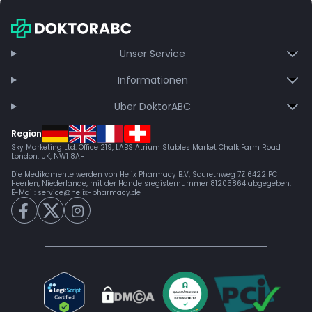
Bei Auftreten von Nebenwirkungen sofort ärztlichen Rat
Dosierungen. Limonen hebt die Stimmung sanft an. Purple Mac
einholen.
wird unter anderem genutzt bei:
Unser Service
Stress und Angstzuständen
Chronischen Schmerzen und Muskelverspannungen
Informationen
Schlafstörungen
Über DoktorABC
Depression
Region
Sky Marketing Ltd. Office 219, LABS Atrium Stables Market Chalk Farm Road
London, UK, NW1 8AH
Die Medikamente werden von Helix Pharmacy B.V, Sourethweg 7Z 6422 PC
Heerlen, Niederlande, mit der Handelsregisternummer 81205864 abgegeben.
E-Mail:
service@helix-pharmacy.de