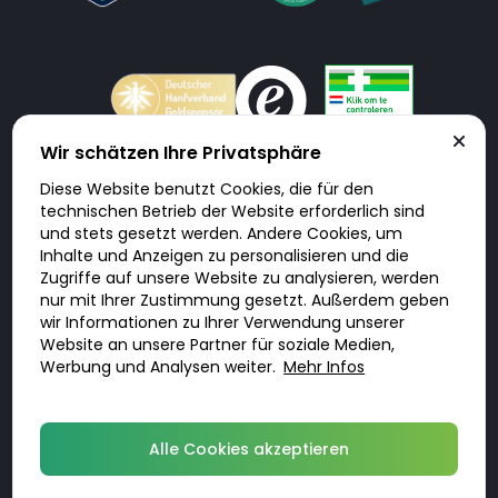
Wir schätzen Ihre Privatsphäre
Diese Website benutzt Cookies, die für den
Doktorabc.com ist eine Vermittlungsplattform. Doktorabc ist ausdrücklich
technischen Betrieb der Website erforderlich sind
keine Internetapotheke. Doktorabc bietet keine Medikamente oder
sonstige Produkte an oder liefert diese. Jegliche Informationen zu
und stets gesetzt werden. Andere Cookies, um
Produkten, Medikamenten und Preisen auf der Internetseite beinhalten
Inhalte und Anzeigen zu personalisieren und die
kein Angebot von Doktorabc an Sie. Für die Einhaltung der in Ihrem Land
geltenden Gesetze und sonstigen Rechtsvorschriften sind Sie als Nutzer
Zugriffe auf unsere Website zu analysieren, werden
selbst verantwortlich. Die Nutzung unseres Services auf Doktorabc durch
nur mit Ihrer Zustimmung gesetzt. Außerdem geben
Sie erfolgt auf eigenes Risiko und in eigener Verantwortung. Sie erklären,
diese Internetseite aus eigener Initiative zu besuchen und zu nutzen.
wir Informationen zu Ihrer Verwendung unserer
Website an unsere Partner für soziale Medien,
Werbung und Analysen weiter.
Mehr Infos
© 2026 DoktorABC.com
Alle Cookies akzeptieren