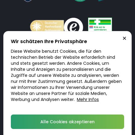
Wir schätzen Ihre Privatsphäre
Diese Website benutzt Cookies, die für den
Doktorabc.com ist eine Vermittlungsplattform. Doktorabc ist ausdrücklich
technischen Betrieb der Website erforderlich sind
keine Internetapotheke. Doktorabc bietet keine Medikamente oder
sonstige Produkte an oder liefert diese. Jegliche Informationen zu
und stets gesetzt werden. Andere Cookies, um
Produkten, Medikamenten und Preisen auf der Internetseite beinhalten
Inhalte und Anzeigen zu personalisieren und die
kein Angebot von Doktorabc an Sie. Für die Einhaltung der in Ihrem Land
geltenden Gesetze und sonstigen Rechtsvorschriften sind Sie als Nutzer
Zugriffe auf unsere Website zu analysieren, werden
selbst verantwortlich. Die Nutzung unseres Services auf Doktorabc durch
nur mit Ihrer Zustimmung gesetzt. Außerdem geben
Sie erfolgt auf eigenes Risiko und in eigener Verantwortung. Sie erklären,
diese Internetseite aus eigener Initiative zu besuchen und zu nutzen.
wir Informationen zu Ihrer Verwendung unserer
Website an unsere Partner für soziale Medien,
Werbung und Analysen weiter.
Mehr Infos
© 2026 DoktorABC.com
Alle Cookies akzeptieren