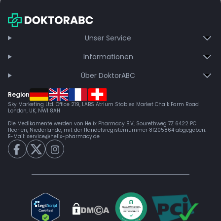
Bei Auftreten von Nebenwirkungen sofort ärztlichen Rat
Anspannung geeignet. Wie bei allen cannabisbasierten
einholen.
Anwendungen variiert die individuelle Wirkung. Purple Ice Water
wird unter anderem genutzt bei:
Unser Service
Stress
Informationen
Migräne
Kopfschmerzen
Über DoktorABC
Region
Sky Marketing Ltd. Office 219, LABS Atrium Stables Market Chalk Farm Road
London, UK, NW1 8AH
Die Medikamente werden von Helix Pharmacy B.V, Sourethweg 7Z 6422 PC
Heerlen, Niederlande, mit der Handelsregisternummer 81205864 abgegeben.
E-Mail:
service@helix-pharmacy.de