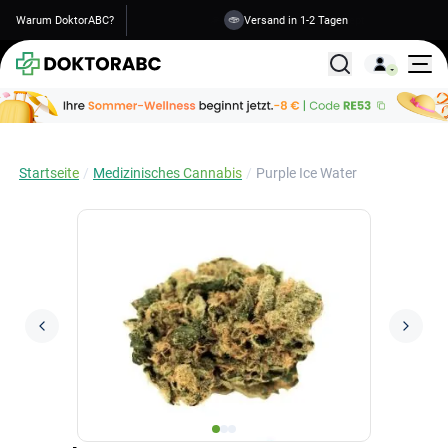
Warum DoktorABC?
Versand in 1-2 Tagen
Alle Behandlunge
Startseite
Medizinisches Cannabis
Purple Ice Water