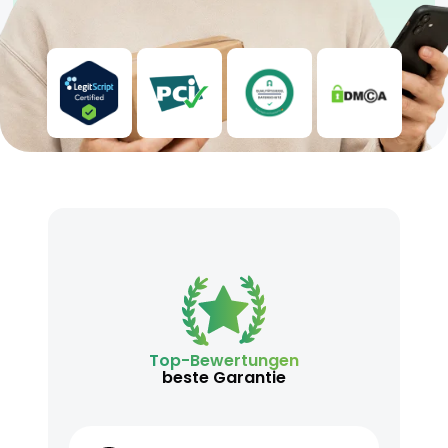
Nicht für Anfänger geeignet, da der hohe THC-
Gehalt eine starke Wirkung haben kann
Konsum nur in ruhigen Umgebungen
empfohlen, Vorsicht beim Fahren oder Bedienen
von Maschinen
Außerhalb der Reichweite von Kindern und
Haustieren aufbewahren
Konsultieren Sie einen Arzt bei
Schwangerschaft, Stillzeit oder
Medikamenteneinnahme
Top-Bewertungen
beste Garantie