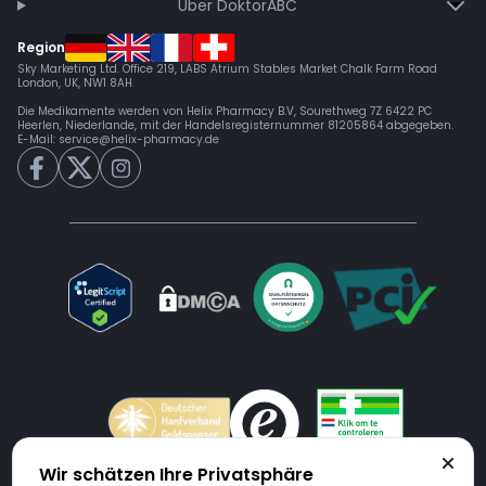
Über DoktorABC
Region
Sky Marketing Ltd. Office 219, LABS Atrium Stables Market Chalk Farm Road
London, UK, NW1 8AH
Die Medikamente werden von Helix Pharmacy B.V, Sourethweg 7Z 6422 PC
Heerlen, Niederlande, mit der Handelsregisternummer 81205864 abgegeben.
E-Mail:
service@helix-pharmacy.de
Wir schätzen Ihre Privatsphäre