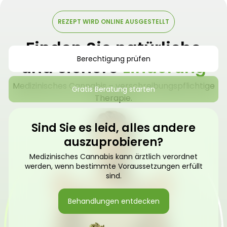
REZEPT WIRD ONLINE AUSGESTELLT
Finden Sie natürliche
Berechtigung prüfen
und sichere
Linderung
Medizinisches Cannabis – verschreibungspflichtige
Gratis Beratung starten
Therapie.
Sind Sie es leid, alles andere
auszuprobieren?
Medizinisches Cannabis kann ärztlich verordnet
werden, wenn bestimmte Voraussetzungen erfüllt
sind.
Behandlungen entdecken