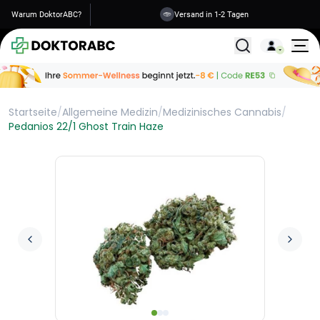
Warum DoktorABC?
Versand in 1-2 Tagen
Alle Behandlunge
Startseite
/
Allgemeine Medizin
/
Medizinisches Cannabis
/
Pedanios 22/1 Ghost Train Haze