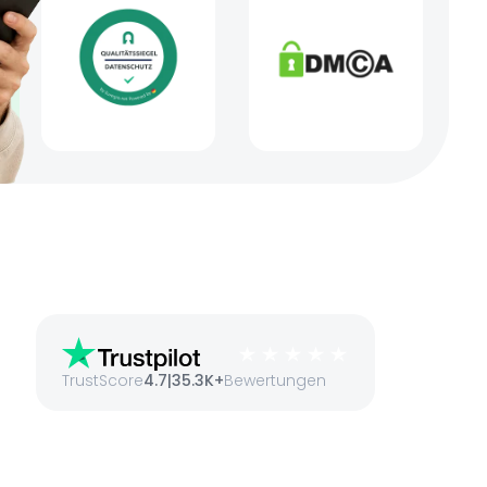
TrustScore
4.7
|
35.3K+
Bewertungen