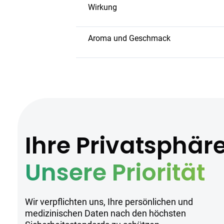
Linderung chronischer Schmerzen 
Wirkung
Stressreduktion und Förderung tief
Diese Sorte bietet eine starke körperl
für den abendlichen Gebrauch.
Aroma und Geschmack
Aroma: Würzig, erdig mit Kiefernote
Geschmack: Vollmundig, mit einem
Hersteller
Ihre Privatsphär
Pedanios ist bekannt für seine hochwe
Qualitätsauflagen produziert werden. 
Unsere Priorität
Sicherheitsh
Wir verpflichten uns, Ihre persönlichen und
medizinischen Daten nach den höchsten