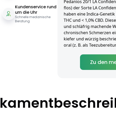
Pedanios 20/1 LA Confiden
Kundenservice rund
flos) der Sorte LA Confiden
um die Uhr
haben eine Indica-Genetik
Schnelle medizinische
THC und < 1,0% CBD. Diese
Beratung
und schläfrig machende W
chronischen Schmerzen ei
kiefer und würzig beschrie
oral (z. B. als Teezuberei
Zu den me
kamentbeschre