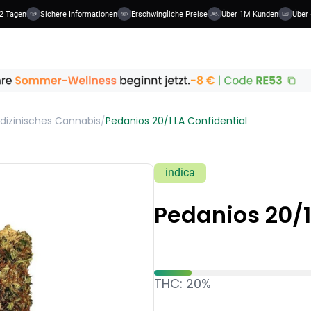
2 Tagen
Sichere Informationen
Erschwingliche Preise
Über 1M Kunden
Über 4
dizinisches Cannabis
/
Pedanios 20/1 LA Confidential
indica
Pedanios 20/1
THC: 20%