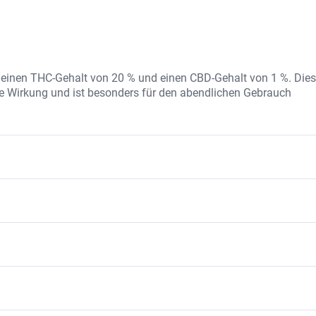
t einen THC-Gehalt von 20 % und einen CBD-Gehalt von 1 %. Die
nde Wirkung und ist besonders für den abendlichen Gebrauch
, CBD und eine Vielfalt natürlicher Terpene. Das Produkt wird o
 die Reinheit zu gewährleisten.
shemmend und entspannend.
mung.
rte Sorte, die aus einer Kreuzung von OG LA Affie und einer
ür ihre beruhigende Wirkung und ihr würziges Aroma bekannt.