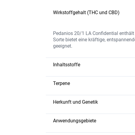
Wirkstoffgehalt (THC und CBD)
Pedanios 20/1 LA Confidential enthäl
Sorte bietet eine kräftige, entspanne
geeignet.
Inhaltsstoffe
Die Blüten enthalten hochwertiges THC
künstliche Zusatzstoffe hergestellt, um
Terpene
Caryophyllen: Würzig, entzündung
Limonen: Zitrusartig, hebt die Stim
Herkunft und Genetik
Linalool: Blumig und beruhigend.
LA Confidential ist eine Indica-dominie
afghanischen Indica stammt. Sie ist f
Anwendungsgebiete
Unterstützung bei Schlafstörungen.