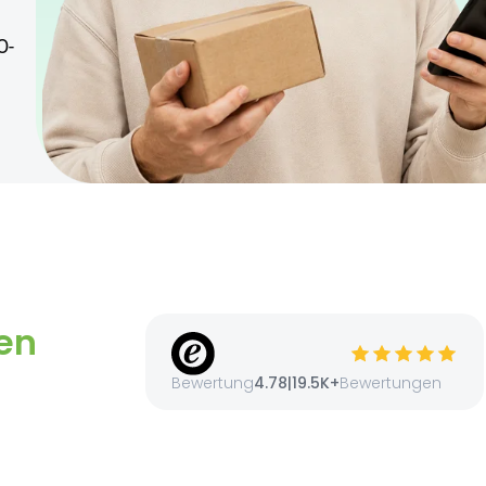
O-
den.
ter 18 Jahren geeignet.
en
Bewertung
4.78
|
19.5K+
Bewertungen