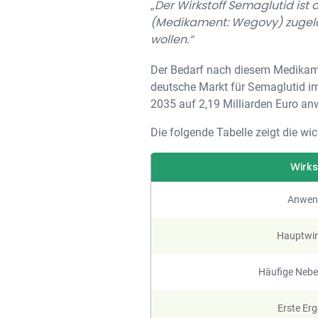
„Der Wirkstoff Semaglutid is
(Medikament: Wegovy) zugela
wollen.“
Der Bedarf nach diesem Medikame
deutsche Markt für Semaglutid im
2035 auf 2,19 Milliarden Euro an
Die folgende Tabelle zeigt die w
Wirks
Anwen
Hauptwi
Häufige Neb
Erste Er