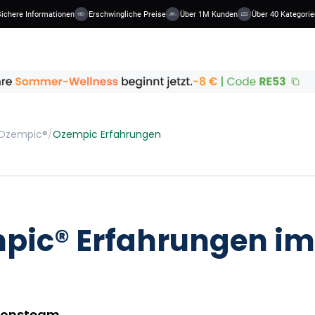
ere Informationen
Erschwingliche Preise
Über 1M Kunden
Über 40 Kategorien
Ozempic®
/
Ozempic Erfahrungen
pic® Erfahrungen im
ionsteam