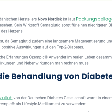
Packungsbeilag
änischen Herstellers
Novo Nordisk
ist laut
esehen. Sein Wirkstoff Semaglutid sorgt für einen niedrigeren B
 des Herzens.
ust, da Semaglutid zudem eine langsamere Magenentleerung und
m positive Auswirkungen auf den Typ-2-Diabetes.
elche Erfahrungen Ozempic® Anwender im realen Leben gesamme
n Wirkungen und Nebenwirkungen man rechnen muss.
ie Behandlung von Diabet
zallah
von der Deutschen Diabetes Gesellschaft warnt in eine
zempic® als Lifestyle-Medikament zu verwenden: