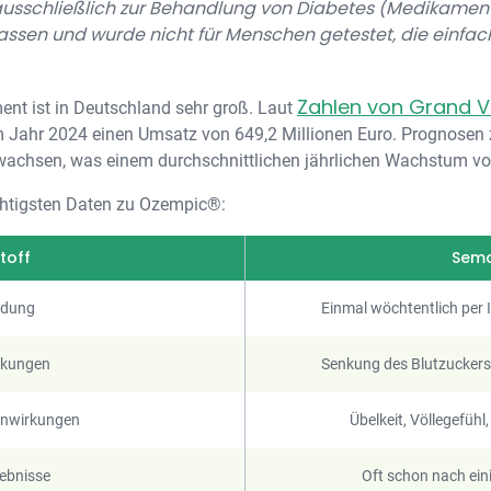
t ausschließlich zur Behandlung von Diabetes (Medikamen
ssen und wurde nicht für Menschen getestet, die einfa
Zahlen von Grand V
nt ist in Deutschland sehr groß. Laut
 Jahr 2024 einen Umsatz von 649,2 Millionen Euro. Prognosen z
wachsen, was einem durchschnittlichen jährlichen Wachstum von
ichtigsten Daten zu Ozempic®:
toff
Sema
dung
Einmal wöchtentlich per I
rkungen
Senkung des Blutzuckers
enwirkungen
Übelkeit, Völlegefühl
gebnisse
Oft schon nach ei