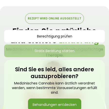
REZEPT WIRD ONLINE AUSGESTELLT
Finden Sie natürliche
Berechtigung prüfen
und sichere
Linderung
Medizinisches Cannabis – verschreibungspflichtige
Gratis Beratung starten
Therapie.
Sind Sie es leid, alles andere
auszuprobieren?
Medizinisches Cannabis kann ärztlich verordnet
werden, wenn bestimmte Voraussetzungen erfüllt
sind.
Behandlungen entdecken