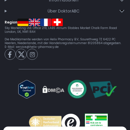
Informationen
Über DoktorABC
Region
Sky Marketing Ltd. Office 219, LABS Atrium Stables Market Chalk Farm Road
London, UK, NW1 8AH
Die Medikamente werden von Helix Pharmacy B.V, Sourethweg 7Z 6422 PC
Heerlen, Niederlande, mit der Handelsregisternummer 81205864 abgegeben.
E-Mail:
service@helix-pharmacy.de