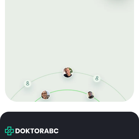
Mit der kostenlosen DMCC-Mitgliedschaft sparen Sie
bei jeder Bestellung, erhalten schnelle Lieferung und
exklusive Updates – dauerhaft ohne Gebühren.
Jetzt beitreten