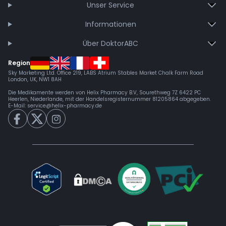
Unser Service
Informationen
Über DoktorABC
Region
Sky Marketing Ltd. Office 219, LABS Atrium Stables Market Chalk Farm Road
London, UK, NW1 8AH
Die Medikamente werden von Helix Pharmacy B.V, Sourethweg 7Z 6422 PC
Heerlen, Niederlande, mit der Handelsregisternummer 81205864 abgegeben.
E-Mail:
service@helix-pharmacy.de