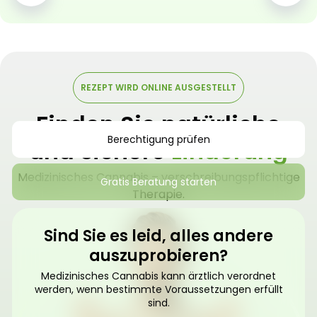
REZEPT WIRD ONLINE AUSGESTELLT
Finden Sie natürliche
Berechtigung prüfen
und sichere
Linderung
Medizinisches Cannabis – verschreibungspflichtige
Gratis Beratung starten
Therapie.
Sind Sie es leid, alles andere
auszuprobieren?
Medizinisches Cannabis kann ärztlich verordnet
werden, wenn bestimmte Voraussetzungen erfüllt
sind.