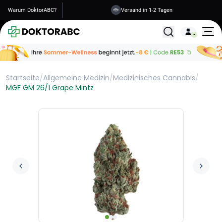
Warum DoktorABC?
Versand in 1-2 Tagen
Alle Behandlunge
Startseite
/
Allgemeine Medizin
/
Medizinisches Cannabis
/
MGF GM 26/1 Grape Mintz