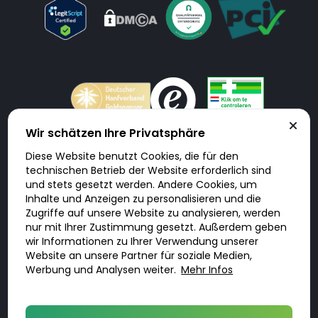
Wir schätzen Ihre Privatsphäre
Diese Website benutzt Cookies, die für den
Doktorabc.com ist eine Vermittlungsplattform. Doktorabc ist ausdrücklich
technischen Betrieb der Website erforderlich sind
keine Internetapotheke. Doktorabc bietet keine Medikamente oder
sonstige Produkte an oder liefert diese. Jegliche Informationen zu
und stets gesetzt werden. Andere Cookies, um
Produkten, Medikamenten und Preisen auf der Internetseite beinhalten
Inhalte und Anzeigen zu personalisieren und die
kein Angebot von Doktorabc an Sie. Für die Einhaltung der in Ihrem Land
geltenden Gesetze und sonstigen Rechtsvorschriften sind Sie als Nutzer
Zugriffe auf unsere Website zu analysieren, werden
selbst verantwortlich. Die Nutzung unseres Services auf Doktorabc durch
nur mit Ihrer Zustimmung gesetzt. Außerdem geben
Sie erfolgt auf eigenes Risiko und in eigener Verantwortung. Sie erklären,
diese Internetseite aus eigener Initiative zu besuchen und zu nutzen.
wir Informationen zu Ihrer Verwendung unserer
Website an unsere Partner für soziale Medien,
Werbung und Analysen weiter.
Mehr Infos
© 2026 DoktorABC.com