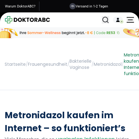
Warum DoktorABC?
Versand in 1-2 Tagen
Alle Behandlunge
Metron
Bakterielle
kaufen
Startseite
/
Frauengesundheit
/
/
Metronidazol
/
Vaginose
Interne
funktio
Metronidazol kaufen im
Internet – so funktioniert’s