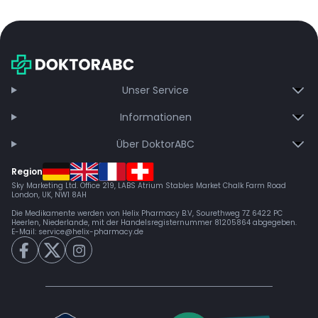
Unser Service
Informationen
Über DoktorABC
Region
Sky Marketing Ltd. Office 219, LABS Atrium Stables Market Chalk Farm Road
London, UK, NW1 8AH
Die Medikamente werden von Helix Pharmacy B.V, Sourethweg 7Z 6422 PC
Heerlen, Niederlande, mit der Handelsregisternummer 81205864 abgegeben.
E-Mail:
service@helix-pharmacy.de