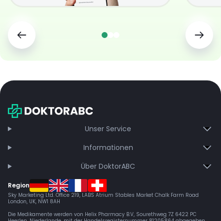
Unser Service
Informationen
Über DoktorABC
Region
Sky Marketing Ltd. Office 219, LABS Atrium Stables Market Chalk Farm Road
London, UK, NW1 8AH
Die Medikamente werden von Helix Pharmacy B.V, Sourethweg 7Z 6422 PC
Heerlen, Niederlande, mit der Handelsregisternummer 81205864 abgegeben.