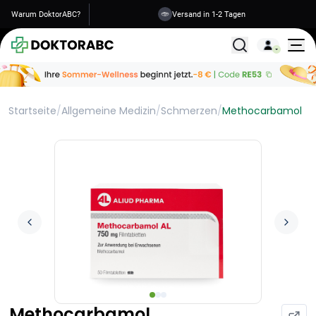
Warum DoktorABC?
Versand in 1-2 Tagen
Alle Behandlunge
Startseite
/
Allgemeine Medizin
/
Schmerzen
/
Methocarbamol
Methocarbamol