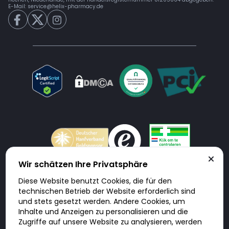
E-Mail:
service@helix-pharmacy.de
Wir schätzen Ihre Privatsphäre
Diese Website benutzt Cookies, die für den
Doktorabc.com ist eine Vermittlungsplattform. Doktorabc ist ausdrücklich
technischen Betrieb der Website erforderlich sind
keine Internetapotheke. Doktorabc bietet keine Medikamente oder
sonstige Produkte an oder liefert diese. Jegliche Informationen zu
und stets gesetzt werden. Andere Cookies, um
Produkten, Medikamenten und Preisen auf der Internetseite beinhalten
Inhalte und Anzeigen zu personalisieren und die
kein Angebot von Doktorabc an Sie. Für die Einhaltung der in Ihrem Land
geltenden Gesetze und sonstigen Rechtsvorschriften sind Sie als Nutzer
Zugriffe auf unsere Website zu analysieren, werden
selbst verantwortlich. Die Nutzung unseres Services auf Doktorabc durch