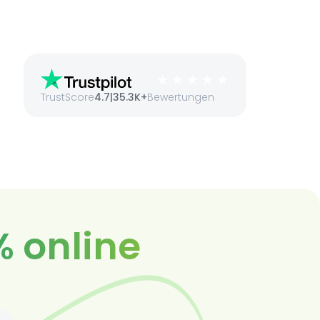
TrustScore
4.7
|
35.3K+
Bewertungen
% online