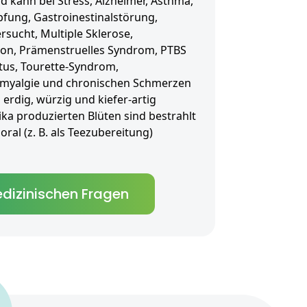
kann bei Stress, Alzheimer, Asthma,
öpfung, Gastroinestinalstörung,
sucht, Multiple Sklerose,
son, Prämenstruelles Syndrom, PTBS
tus, Tourette-Syndrom,
myalgie und chronischen Schmerzen
 erdig, würzig und kiefer-artig
ika produzierten Blüten sind bestrahlt
ral (z. B. als Teezubereitung)
dizinischen Fragen