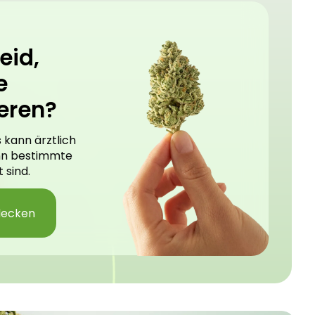
eid,
e
eren?
 kann ärztlich
nn bestimmte
 sind.
decken