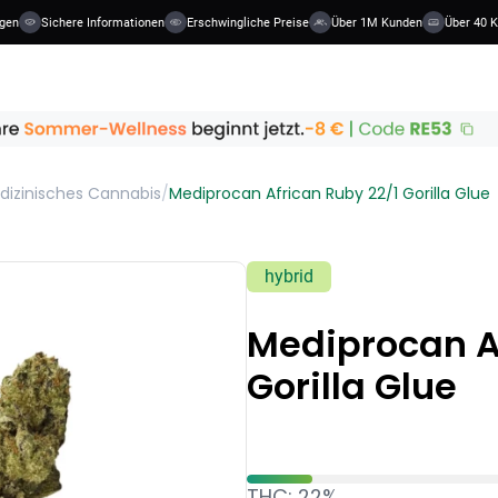
gen
Sichere Informationen
Erschwingliche Preise
Über 1M Kunden
Über 40 Ka
dizinisches Cannabis
/
Mediprocan African Ruby 22/1 Gorilla Glue
hybrid
Mediprocan Af
Gorilla Glue
THC: 22%