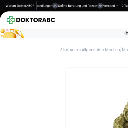
Diskrete, qualifizierte Behandlungen
Warum DoktorABC?
Online-Beratung und Rezept
Versand in 1-2 Ta
Startseite
/
Allgemeine Medizin
/
Me