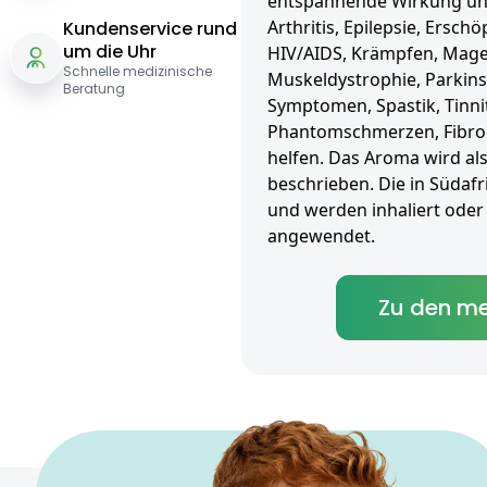
entspannende Wirkung und 
Arthritis, Epilepsie, Ersch
Kundenservice rund
um die Uhr
HIV/AIDS, Krämpfen, Mager
Schnelle medizinische
Muskeldystrophie, Parkin
Beratung
Symptomen, Spastik, Tinni
Phantomschmerzen, Fibro
helfen. Das Aroma wird als
beschrieben. Die in Südafr
und werden inhaliert oder o
angewendet.
Zu den me