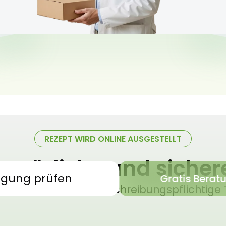
REZEPT WIRD ONLINE AUSGESTELLT
 natürliche und siche
igung prüfen
Gratis Berat
sches Cannabis – verschreibungspflichtige 