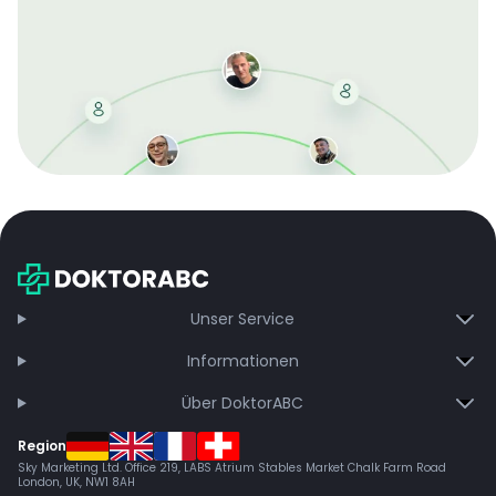
Mit der kostenlosen DMCC-Mitgliedschaft sparen Sie
bei jeder Bestellung, erhalten schnelle Lieferung und
exklusive Updates – dauerhaft ohne Gebühren.
Jetzt beitreten
Unser Service
Informationen
Über DoktorABC
Region
Sky Marketing Ltd. Office 219, LABS Atrium Stables Market Chalk Farm Road
London, UK, NW1 8AH