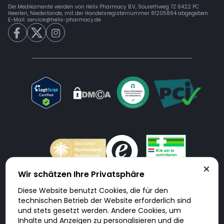
Die Medikamente werden von Helix Pharmacy B.V, Sourethweg 7Z 6422 PC
Heerlen, Niederlande, mit der Handelsregisternummer 81205864 abgegeben.
E-Mail:
service@helix-pharmacy.de
Wir schätzen Ihre Privatsphäre
Diese Website benutzt Cookies, die für den
Doktorabc.com ist eine Vermittlungsplattform. Doktorabc ist ausdrücklich
technischen Betrieb der Website erforderlich sind
keine Internetapotheke. Doktorabc bietet keine Medikamente oder
sonstige Produkte an oder liefert diese. Jegliche Informationen zu
und stets gesetzt werden. Andere Cookies, um
Produkten, Medikamenten und Preisen auf der Internetseite beinhalten
Inhalte und Anzeigen zu personalisieren und die
kein Angebot von Doktorabc an Sie. Für die Einhaltung der in Ihrem Land