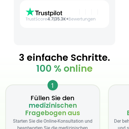
TrustScore
4.7
|
35.3K+
Bewertungen
3 einfache Schritte.
100 % online
1
Füllen Sie den
medizinischen
Fragebogen aus
Starten Sie die Online-Konsultation und
Der beh
beantworten Sie die medizinischen
und s