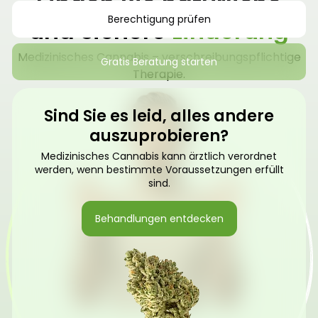
Finden Sie natürliche
Berechtigung prüfen
und sichere
Linderung
Medizinisches Cannabis – verschreibungspflichtige
Gratis Beratung starten
Therapie.
Sind Sie es leid, alles andere
auszuprobieren?
Medizinisches Cannabis kann ärztlich verordnet
werden, wenn bestimmte Voraussetzungen erfüllt
sind.
Behandlungen entdecken