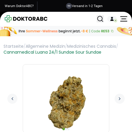
Warum DoktorABC?
Versand in 1-2 Tagen
Alle Behandlunge
Startseite
/
Allgemeine Medizin
/
Medizinisches Cannabis
/
Cannamedical Luana 24/1 Sundae Sour Sundae