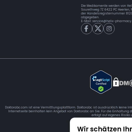
Die Medikamente werden von Hel
Sourethweg 7Z 6422 PC Heerlen, 
der Handelsregisternummer 81
abgegeben.
E-Mail:
service@helix-pharmacy
Doktorabc.com ist eine Vermittlungsplattform. Doktorabc ist ausdrücklich keine In
Internetseite beinhalten kein Angebot von Doktorabc an Sie. Für die Einhaltung 
erfolgt auf eigenes Risiko
Wir schätzen Ih