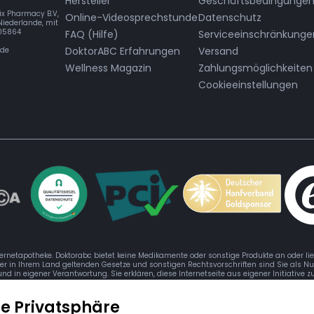
Hersteller
Geschäftsbedingunge
ix Pharmacy B.V,
Online-Videosprechstunde
Datenschutz
Niederlande, mit
205864
FAQ (Hilfe)
Serviceeinschränkunge
DoktorABC Erfahrungen
Versand
.de
Wellness Magazin
Zahlungsmöglichkeiten
Cookieeinstellungen
ternetapotheke. Doktorabc bietet keine Medikamente oder sonstige Produkte an oder li
der in Ihrem Land geltenden Gesetze und sonstigen Rechtsvorschriften sind Sie als Nu
 und in eigener Verantwortung. Sie erklären, diese Internetseite aus eigener Initiative
re Privatsphäre