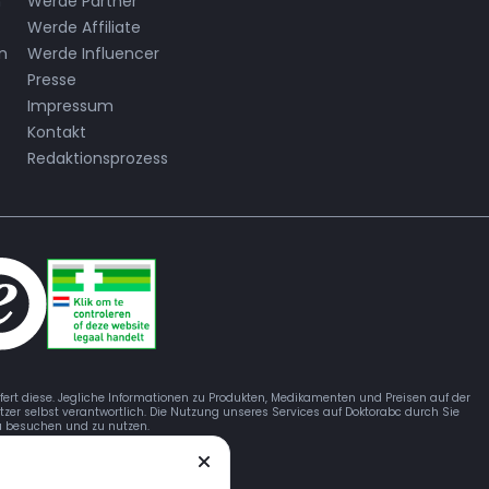
n
Werde Partner
Werde Affiliate
n
Werde Influencer
Presse
Impressum
Kontakt
Redaktionsprozess
efert diese. Jegliche Informationen zu Produkten, Medikamenten und Preisen auf der
tzer selbst verantwortlich. Die Nutzung unseres Services auf Doktorabc durch Sie
 zu besuchen und zu nutzen.