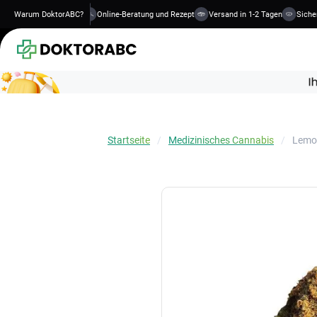
izierte Behandlungen
Warum DoktorABC?
Online-Beratung und Rezept
Versand in 1-2 Tagen
Sichere I
Startseite
Medizinisches Cannabis
Lemon