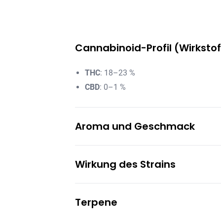
Cannabinoid-Profil (Wirksto
THC
: 18–23 %
CBD
: 0–1 %
Aroma und Geschmack
Zitrus
: Kräftige, frische Zitronennote
Wirkung des Strains
Würzig
: Dezente, pikante Untertöne
Fruchtig
: Helle, spritzige Nuancen im 
Fokussiert
: Unterstützt Konzentration u
Terpene
Euphorisch
: Hebt die Stimmung und ka
Aktivierend
: Fördert Energie und kreat