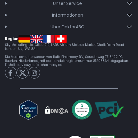
Unser Service
Stress
Informationen
Übelkeit
Über DoktorABC
Schlafproblemen
Region
Sky Marketing Ltd. Office 219, LABS Atrium Stables Market Chalk Farm Road
London, UK, NW1 8AH
Die Medikamente werden von Helix Pharmacy B.V, Sourethweg 7Z 6422 PC
Heerlen, Niederlande, mit der Handelsregisternummer 81205864 abgegeben.
E-Mail:
service@helix-pharmacy.de