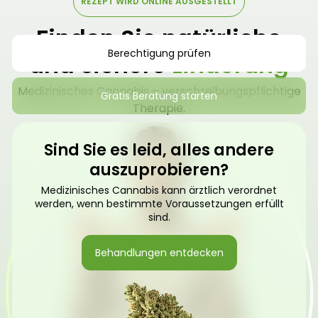
REZEPT WIRD ONLINE AUSGESTELLT
Finden Sie natürliche
Berechtigung prüfen
und sichere
Linderung
Medizinisches Cannabis – verschreibungspflichtige
Gratis Beratung starten
Therapie.
Sind Sie es leid, alles andere
auszuprobieren?
Medizinisches Cannabis kann ärztlich verordnet
werden, wenn bestimmte Voraussetzungen erfüllt
sind.
Behandlungen entdecken