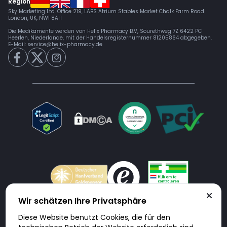
Region
Sky Marketing Ltd. Office 219, LABS Atrium Stables Market Chalk Farm Road
London, UK, NW1 8AH
Die Medikamente werden von Helix Pharmacy B.V, Sourethweg 7Z 6422 PC
Heerlen, Niederlande, mit der Handelsregisternummer 81205864 abgegeben.
E-Mail:
service@helix-pharmacy.de
Wir schätzen Ihre Privatsphäre
Diese Website benutzt Cookies, die für den
Doktorabc.com ist eine Vermittlungsplattform. Doktorabc ist ausdrücklich