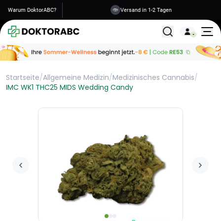
Warum DoktorABC?
Versand in 1-2 Tagen
Alle Behandlunge
Startseite
/
Allgemeine Medizin
/
Medizinisches Cannabis
/
IMC WK1 THC25 MIDS Wedding Candy