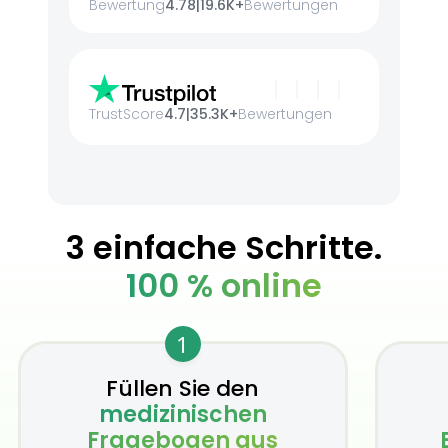
Bewertung
4.78
|
19.6K+
Bewertungen
TrustScore
4.7
|
35.3K+
Bewertungen
3 einfache Schritte.
100 % online
1
Füllen Sie den
medizinischen
Fragebogen aus