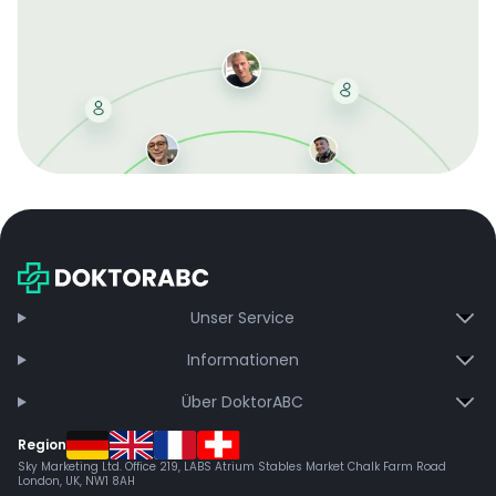
Mit der kostenlosen DMCC-Mitgliedschaft sparen Sie
bei jeder Bestellung, erhalten schnelle Lieferung und
exklusive Updates – dauerhaft ohne Gebühren.
Jetzt beitreten
Unser Service
Informationen
Über DoktorABC
Region
Sky Marketing Ltd. Office 219, LABS Atrium Stables Market Chalk Farm Road
London, UK, NW1 8AH