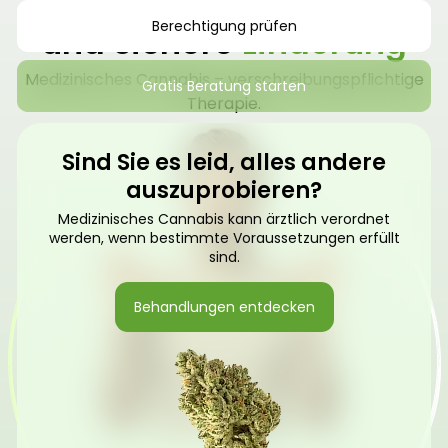
Finden Sie natürliche
Berechtigung prüfen
und sichere
Linderung
Medizinisches Cannabis – verschreibungspflichtige
Gratis Beratung starten
Therapie.
Sind Sie es leid, alles andere
auszuprobieren?
Medizinisches Cannabis kann ärztlich verordnet
werden, wenn bestimmte Voraussetzungen erfüllt
sind.
Behandlungen entdecken