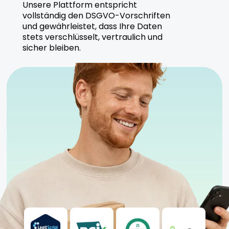
Unsere Plattform entspricht
IMC produziert nachhaltige und hochwertige
vollständig den DSGVO-Vorschriften
Cannabisprodukte mit innovativen
und gewährleistet, dass Ihre Daten
Anbaumethoden.
stets verschlüsselt, vertraulich und
sicher bleiben.
Sicherheitshinweise
Für den Tagesgebrauch empfohlen.
Kühl und trocken lagern.
Konsum unter ärztlicher Aufsicht empfohlen.