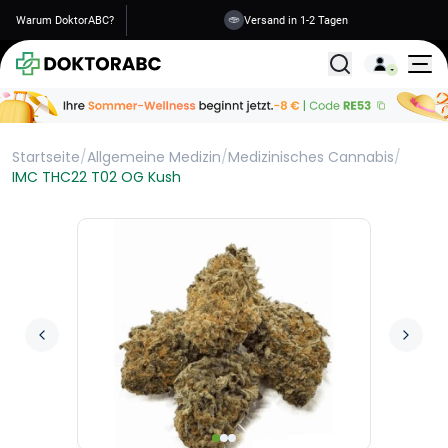
Warum DoktorABC?
Versand in 1-2 Tagen
Alle Behandlunge
Startseite
/
Allgemeine Medizin
/
Medizinisches Cannabis
/
IMC THC22 T02 OG Kush