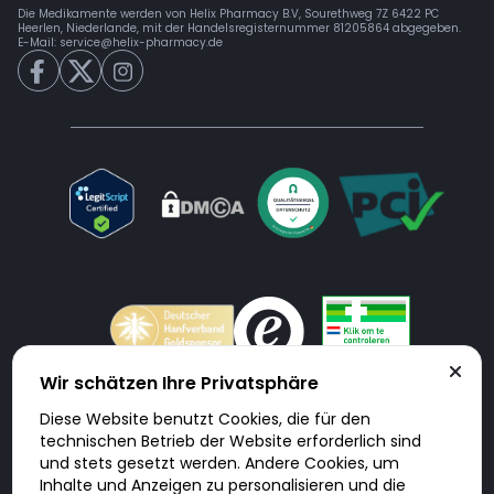
Die Medikamente werden von Helix Pharmacy B.V, Sourethweg 7Z 6422 PC
Heerlen, Niederlande, mit der Handelsregisternummer 81205864 abgegeben.
E-Mail:
service@helix-pharmacy.de
Wir schätzen Ihre Privatsphäre
Diese Website benutzt Cookies, die für den
Doktorabc.com ist eine Vermittlungsplattform. Doktorabc ist ausdrücklich
technischen Betrieb der Website erforderlich sind
keine Internetapotheke. Doktorabc bietet keine Medikamente oder
sonstige Produkte an oder liefert diese. Jegliche Informationen zu
und stets gesetzt werden. Andere Cookies, um
Produkten, Medikamenten und Preisen auf der Internetseite beinhalten
Inhalte und Anzeigen zu personalisieren und die
kein Angebot von Doktorabc an Sie. Für die Einhaltung der in Ihrem Land