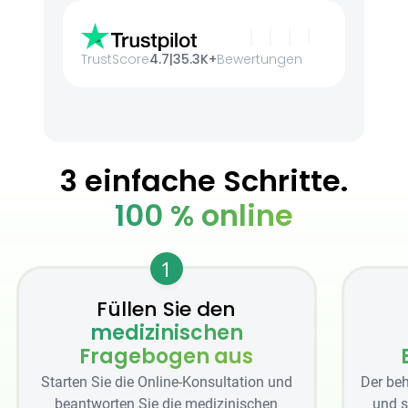
TrustScore
4.7
|
35.3K+
Bewertungen
3 einfache Schritte.
100 % online
1
Füllen Sie den
medizinischen
Fragebogen aus
Starten Sie die Online-Konsultation und
Der beh
beantworten Sie die medizinischen
und s