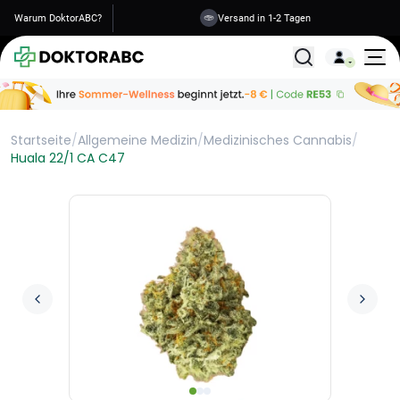
Warum DoktorABC?
Versand in 1-2 Tagen
Alle Behandlunge
Startseite
/
Allgemeine Medizin
/
Medizinisches Cannabis
/
Huala 22/1 CA C47