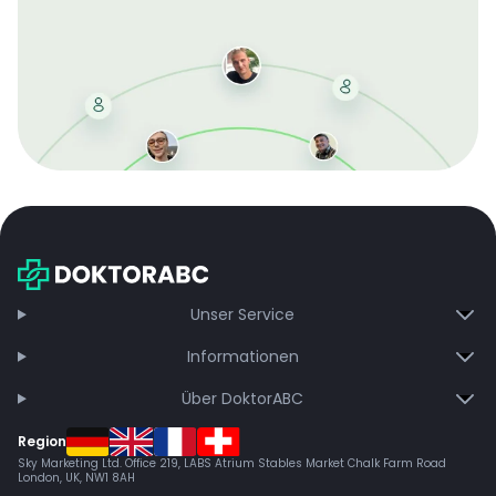
Mit der kostenlosen DMCC-Mitgliedschaft sparen Sie
bei jeder Bestellung, erhalten schnelle Lieferung und
exklusive Updates – dauerhaft ohne Gebühren.
Jetzt beitreten
Unser Service
Informationen
Über DoktorABC
Region
Sky Marketing Ltd. Office 219, LABS Atrium Stables Market Chalk Farm Road
London, UK, NW1 8AH