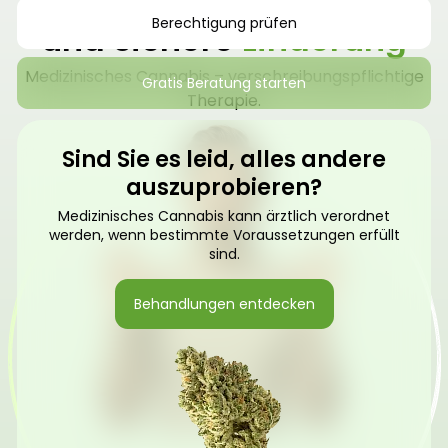
Finden Sie natürliche
Berechtigung prüfen
und sichere
Linderung
Medizinisches Cannabis – verschreibungspflichtige
Gratis Beratung starten
Therapie.
Sind Sie es leid, alles andere
auszuprobieren?
Medizinisches Cannabis kann ärztlich verordnet
werden, wenn bestimmte Voraussetzungen erfüllt
sind.
Behandlungen entdecken