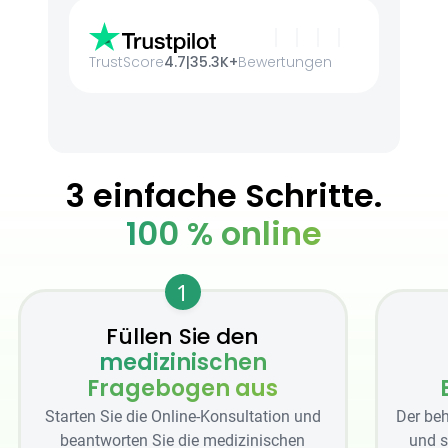
TrustScore
4.7
|
35.3K+
Bewertungen
3 einfache Schritte.
100 % online
1
Füllen Sie den
medizinischen
Fragebogen aus
Starten Sie die Online-Konsultation und
Der beh
beantworten Sie die medizinischen
und s