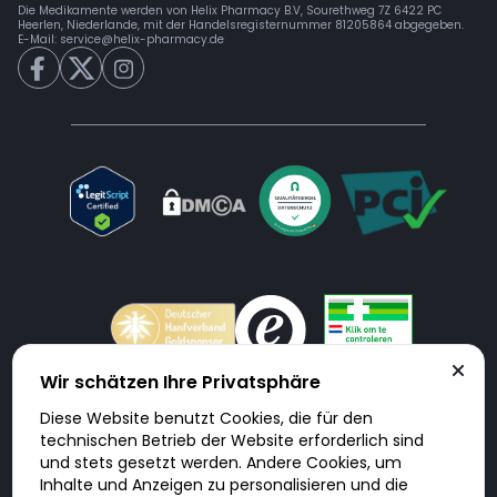
Die Medikamente werden von Helix Pharmacy B.V, Sourethweg 7Z 6422 PC
Heerlen, Niederlande, mit der Handelsregisternummer 81205864 abgegeben.
E-Mail:
service@helix-pharmacy.de
Wir schätzen Ihre Privatsphäre
Diese Website benutzt Cookies, die für den
Doktorabc.com ist eine Vermittlungsplattform. Doktorabc ist ausdrücklich
technischen Betrieb der Website erforderlich sind
keine Internetapotheke. Doktorabc bietet keine Medikamente oder
sonstige Produkte an oder liefert diese. Jegliche Informationen zu
und stets gesetzt werden. Andere Cookies, um
Produkten, Medikamenten und Preisen auf der Internetseite beinhalten
Inhalte und Anzeigen zu personalisieren und die
kein Angebot von Doktorabc an Sie. Für die Einhaltung der in Ihrem Land