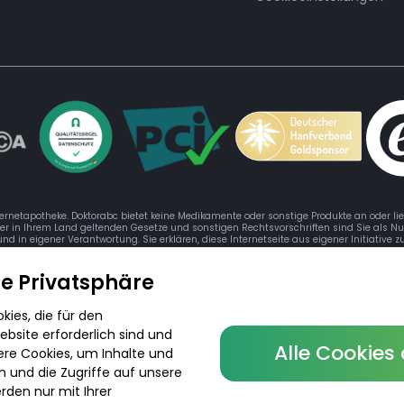
ternetapotheke. Doktorabc bietet keine Medikamente oder sonstige Produkte an oder li
der in Ihrem Land geltenden Gesetze und sonstigen Rechtsvorschriften sind Sie als Nu
 und in eigener Verantwortung. Sie erklären, diese Internetseite aus eigener Initiative
re Privatsphäre
ies, die für den
bsite erforderlich sind und
Alle Cookies
© 2026 DoktorABC.com
ere Cookies, um Inhalte und
n und die Zugriffe auf unsere
rden nur mit Ihrer