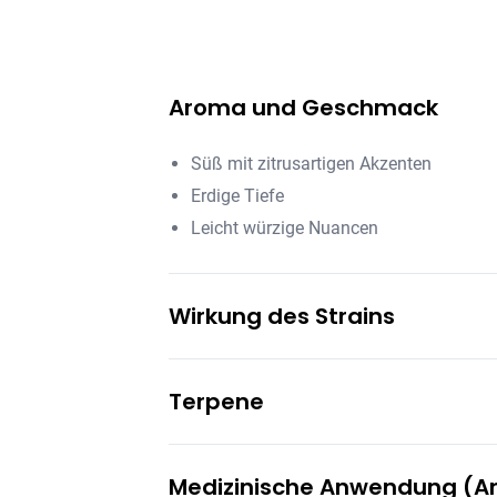
Aroma und Geschmack
Süß mit zitrusartigen Akzenten
Erdige Tiefe
Leicht würzige Nuancen
Wirkung des Strains
Euphorisierend und stimmungsaufhell
Terpene
Anfangs energetisierend
Später tief entspannend für den Körper
Myrcen
Medizinische Anwendung (
Linalool