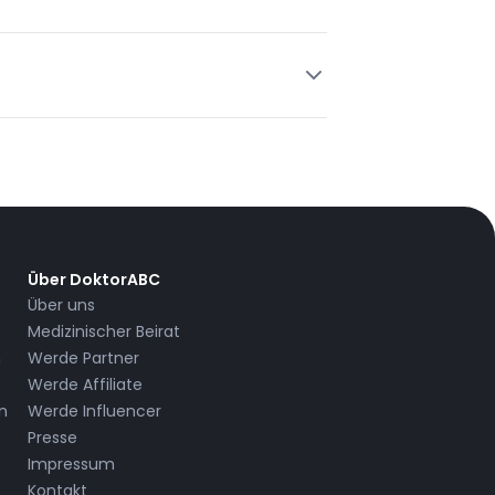
nkliche Belastung zu mindern sowie ein
hten Stresses verwendet.
enommenheit möglich.
Über DoktorABC
Über uns
Medizinischer Beirat
n
Werde Partner
Werde Affiliate
n
Werde Influencer
Presse
Impressum
Kontakt