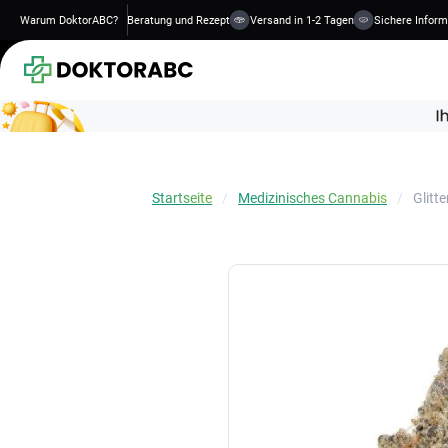
ehandlungen
Warum DoktorABC?
Online-Beratung und Rezept
Versand in 1-2 Tagen
Sichere Informati
Startseite
Medizinisches Cannabis
Glitt