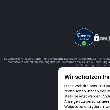
Doktorabc.com ist eine Vermittlungsplattform. Doktorabc ist ausdrücklich keine In
Internetseite beinhalten kein Angebot von Doktorabc an Sie. Für die Einhaltung 
erfolgt auf eigenes Risiko
Wir schätzen Ih
Diese Website benutzt Cook
technischen Betrieb der We
stets gesetzt werden. And
Anzeigen zu personalisiere
Website zu analysieren, we