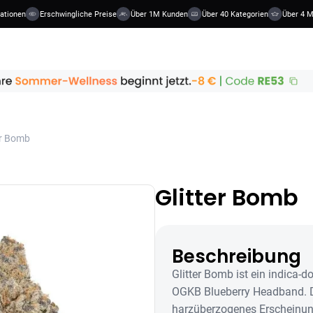
onen
Erschwingliche Preise
Über 1M Kunden
Über 40 Kategorien
Über 4 Milli
er Bomb
Glitter Bomb
Beschreibung
Glitter Bomb ist ein indica-
OGKB Blueberry Headband. Die
harzüberzogenes Erscheinung