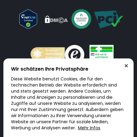
Wir schätzen Ihre Privatsphäre
Diese Website benutzt Cookies, die für den
Doktorabc.com ist eine Vermittlungsplattform. Doktorabc ist ausdrücklich
technischen Betrieb der Website erforderlich sind
keine Internetapotheke. Doktorabc bietet keine Medikamente oder
sonstige Produkte an oder liefert diese. Jegliche Informationen zu
und stets gesetzt werden. Andere Cookies, um
Produkten, Medikamenten und Preisen auf der Internetseite beinhalten
Inhalte und Anzeigen zu personalisieren und die
kein Angebot von Doktorabc an Sie. Für die Einhaltung der in Ihrem Land
geltenden Gesetze und sonstigen Rechtsvorschriften sind Sie als Nutzer
Zugriffe auf unsere Website zu analysieren, werden
selbst verantwortlich. Die Nutzung unseres Services auf Doktorabc durch
nur mit Ihrer Zustimmung gesetzt. Außerdem geben
Sie erfolgt auf eigenes Risiko und in eigener Verantwortung. Sie erklären,
diese Internetseite aus eigener Initiative zu besuchen und zu nutzen.
wir Informationen zu Ihrer Verwendung unserer
Website an unsere Partner für soziale Medien,
Werbung und Analysen weiter.
Mehr Infos