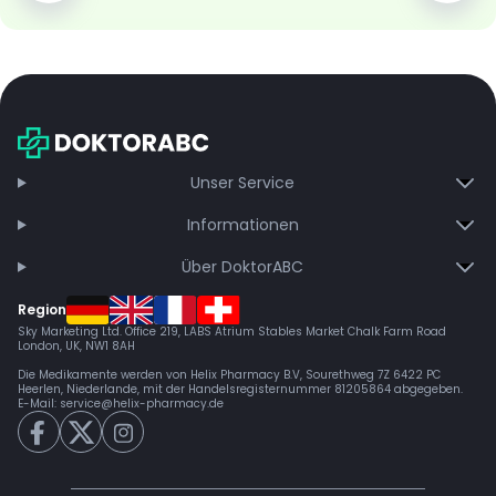
Unser Service
Informationen
Über DoktorABC
Region
Sky Marketing Ltd. Office 219, LABS Atrium Stables Market Chalk Farm Road
London, UK, NW1 8AH
Die Medikamente werden von Helix Pharmacy B.V, Sourethweg 7Z 6422 PC
Heerlen, Niederlande, mit der Handelsregisternummer 81205864 abgegeben.
E-Mail:
service@helix-pharmacy.de