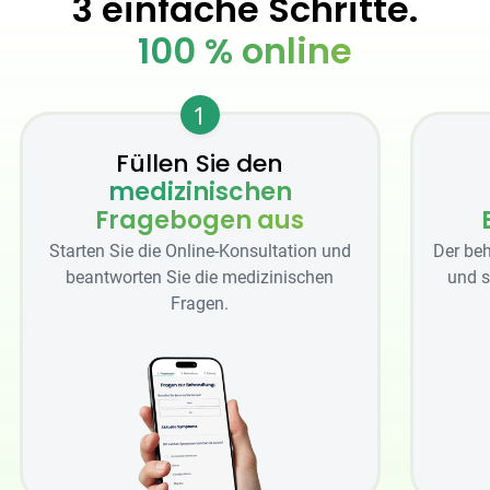
3 einfache Schritte.
100 % online
1
Füllen Sie den
medizinischen
Fragebogen aus
Starten Sie die Online-Konsultation und
Der beh
beantworten Sie die medizinischen
und s
Fragen.