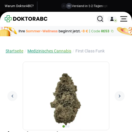
Warum DoktorABC?
Versand in 1-2 Tagen
Alle Behandlunge
Startseite
Medizinisches Cannabis
First Class Funk