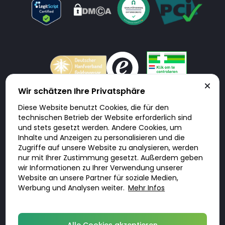
Wir schätzen Ihre Privatsphäre
Diese Website benutzt Cookies, die für den
Doktorabc.com ist eine Vermittlungsplattform. Doktorabc ist ausdrücklich
technischen Betrieb der Website erforderlich sind
keine Internetapotheke. Doktorabc bietet keine Medikamente oder
sonstige Produkte an oder liefert diese. Jegliche Informationen zu
und stets gesetzt werden. Andere Cookies, um
Produkten, Medikamenten und Preisen auf der Internetseite beinhalten
Inhalte und Anzeigen zu personalisieren und die
kein Angebot von Doktorabc an Sie. Für die Einhaltung der in Ihrem Land
geltenden Gesetze und sonstigen Rechtsvorschriften sind Sie als Nutzer
Zugriffe auf unsere Website zu analysieren, werden
selbst verantwortlich. Die Nutzung unseres Services auf Doktorabc durch
nur mit Ihrer Zustimmung gesetzt. Außerdem geben
Sie erfolgt auf eigenes Risiko und in eigener Verantwortung. Sie erklären,
diese Internetseite aus eigener Initiative zu besuchen und zu nutzen.
wir Informationen zu Ihrer Verwendung unserer
Website an unsere Partner für soziale Medien,
Werbung und Analysen weiter.
Mehr Infos
© 2026 DoktorABC.com