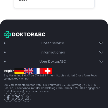
Unser Service
Informationen
Über DoktorABC
Region
Sky Marketing Ltd. Office 219, LABS Atrium Stables Market Chalk Farm Road
London, UK, NW1 8AH
Die Medikamente werden von Helix Pharmacy B.V, Sourethweg 7Z 6422 PC
Heerlen, Niederlande, mit der Handelsregisternummer 81205864 abgegeben.
E-Mail:
service@helix-pharmacy.de