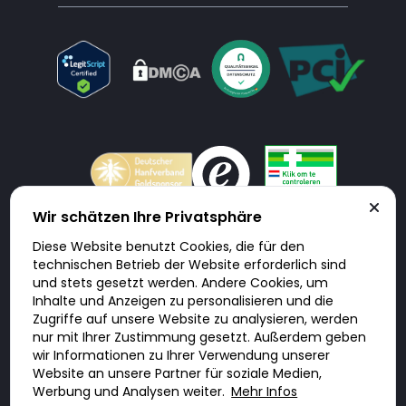
Wir schätzen Ihre Privatsphäre
Diese Website benutzt Cookies, die für den
Doktorabc.com ist eine Vermittlungsplattform. Doktorabc ist ausdrücklich
technischen Betrieb der Website erforderlich sind
keine Internetapotheke. Doktorabc bietet keine Medikamente oder
sonstige Produkte an oder liefert diese. Jegliche Informationen zu
und stets gesetzt werden. Andere Cookies, um
Produkten, Medikamenten und Preisen auf der Internetseite beinhalten
Inhalte und Anzeigen zu personalisieren und die
kein Angebot von Doktorabc an Sie. Für die Einhaltung der in Ihrem Land
geltenden Gesetze und sonstigen Rechtsvorschriften sind Sie als Nutzer
Zugriffe auf unsere Website zu analysieren, werden
selbst verantwortlich. Die Nutzung unseres Services auf Doktorabc durch
nur mit Ihrer Zustimmung gesetzt. Außerdem geben
Sie erfolgt auf eigenes Risiko und in eigener Verantwortung. Sie erklären,
diese Internetseite aus eigener Initiative zu besuchen und zu nutzen.
wir Informationen zu Ihrer Verwendung unserer
Website an unsere Partner für soziale Medien,
Werbung und Analysen weiter.
Mehr Infos