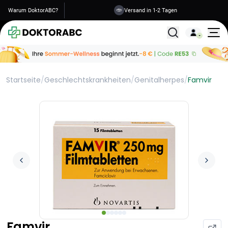
Warum DoktorABC?
Versand in 1-2 Tagen
Alle Behandlunge
Startseite
/
Geschlechtskrankheiten
/
Genitalherpes
/
Famvir
Famvir