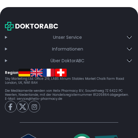
wertvollen Option für Menschen, die unter schweren körperlichen
Empfohlene Dosierung nicht ohne Rücksprache ändern.
Beschwerden oder hartnäckiger Schlaflosigkeit leiden. Die Sorte
Bei Auftreten von Nebenwirkungen sofort einen Arzt
kann auch bei Angstzuständen und Appetitlosigkeit hilfreich sein.
konsultieren.
Weitere Forschung ist notwendig, aber Dolato kann derzeit für
folgende Zwecke eingesetzt werden:
Unser Service
Schmerzlinderung bei chronischen Beschwerden
Informationen
Unterstützung bei Schlafstörungen und Schlaflosigkeit
Stressabbau und tiefe Entspannung
Über DoktorABC
Förderung des Appetits und Angstreduktion
Region
Sky Marketing Ltd. Office 219, LABS Atrium Stables Market Chalk Farm Road
London, UK, NW1 8AH
Die Medikamente werden von Helix Pharmacy B.V, Sourethweg 7Z 6422 PC
Heerlen, Niederlande, mit der Handelsregisternummer 81205864 abgegeben.
E-Mail:
service@helix-pharmacy.de