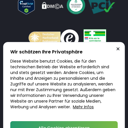
Wir schätzen Ihre Privatsphäre
Diese Website benutzt Cookies, die für den
Doktorabc.com ist eine Vermittlungsplattform. Doktorabc ist ausdrücklich
technischen Betrieb der Website erforderlich sind
keine Internetapotheke. Doktorabc bietet keine Medikamente oder
sonstige Produkte an oder liefert diese. Jegliche Informationen zu
und stets gesetzt werden. Andere Cookies, um
Produkten, Medikamenten und Preisen auf der Internetseite beinhalten
Inhalte und Anzeigen zu personalisieren und die
kein Angebot von Doktorabc an Sie. Für die Einhaltung der in Ihrem Land
geltenden Gesetze und sonstigen Rechtsvorschriften sind Sie als Nutzer
Zugriffe auf unsere Website zu analysieren, werden
selbst verantwortlich. Die Nutzung unseres Services auf Doktorabc durch
nur mit Ihrer Zustimmung gesetzt. Außerdem geben
Sie erfolgt auf eigenes Risiko und in eigener Verantwortung. Sie erklären,
diese Internetseite aus eigener Initiative zu besuchen und zu nutzen.
wir Informationen zu Ihrer Verwendung unserer
Website an unsere Partner für soziale Medien,
Werbung und Analysen weiter.
Mehr Infos
© 2026 DoktorABC.com