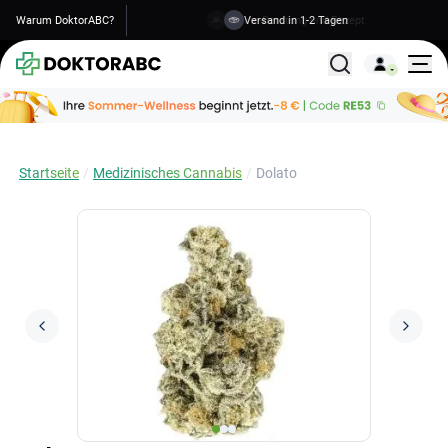
Warum DoktorABC?
Versand in 1-2 Tagen
Alle Behandlunge
Startseite
Medizinisches Cannabis
Dolato