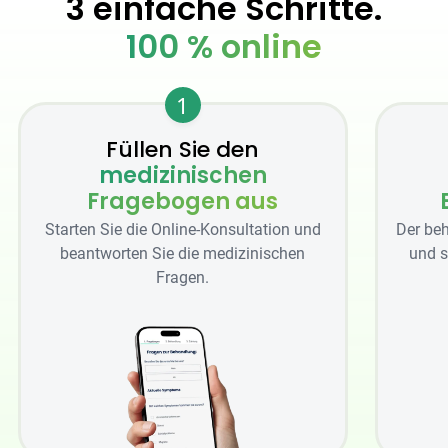
3 einfache Schritte.
100 % online
1
Füllen Sie den
medizinischen
Fragebogen aus
Starten Sie die Online-Konsultation und
Der beh
beantworten Sie die medizinischen
und s
Fragen.