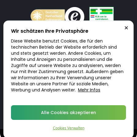
Wir schätzen Ihre Privatsphäre
Diese Website benutzt Cookies, die für den
Doktorabc.com ist eine Vermittlungsplattform. Doktorabc ist ausdrücklich
technischen Betrieb der Website erforderlich sind
keine Internetapotheke. Doktorabc bietet keine Medikamente oder
sonstige Produkte an oder liefert diese. Jegliche Informationen zu
und stets gesetzt werden. Andere Cookies, um
Produkten, Medikamenten und Preisen auf der Internetseite beinhalten
Inhalte und Anzeigen zu personalisieren und die
kein Angebot von Doktorabc an Sie. Für die Einhaltung der in Ihrem Land
geltenden Gesetze und sonstigen Rechtsvorschriften sind Sie als Nutzer
Zugriffe auf unsere Website zu analysieren, werden
selbst verantwortlich. Die Nutzung unseres Services auf Doktorabc durch
nur mit Ihrer Zustimmung gesetzt. Außerdem geben
Sie erfolgt auf eigenes Risiko und in eigener Verantwortung. Sie erklären,
diese Internetseite aus eigener Initiative zu besuchen und zu nutzen.
wir Informationen zu Ihrer Verwendung unserer
Website an unsere Partner für soziale Medien,
Werbung und Analysen weiter.
Mehr Infos
© 2026 DoktorABC.com
Alle Cookies akzeptieren
Cookies Verwalten
Online-Beratung und Rezept