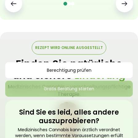
REZEPT WIRD ONLINE AUSGESTELLT
Finden Sie natürliche
Berechtigung prüfen
und sichere
Linderung
Medizinisches Cannabis – verschreibungspflichtige
Gratis Beratung starten
Therapie.
Sind Sie es leid, alles andere
auszuprobieren?
Medizinisches Cannabis kann ärztlich verordnet
werden, wenn bestimmte Voraussetzungen erfüllt