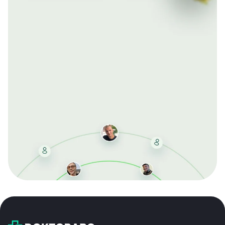
Mit der kostenlosen DMCC-Mitgliedschaft sparen Sie
bei jeder Bestellung, erhalten schnelle Lieferung und
exklusive Updates – dauerhaft ohne Gebühren.