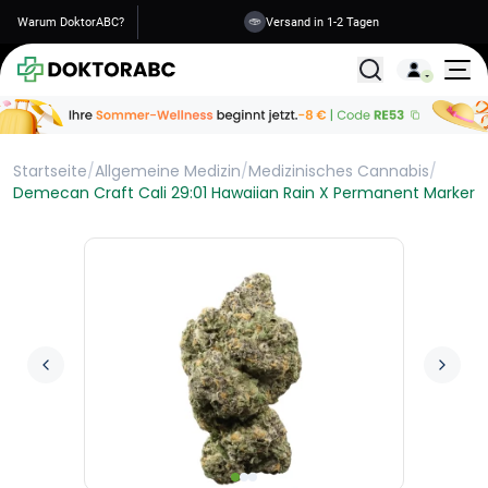
Warum DoktorABC?
Versand in 1-2 Tagen
Alle Behandlunge
Startseite
/
Allgemeine Medizin
/
Medizinisches Cannabis
/
Demecan Craft Cali 29:01 Hawaiian Rain X Permanent Marker