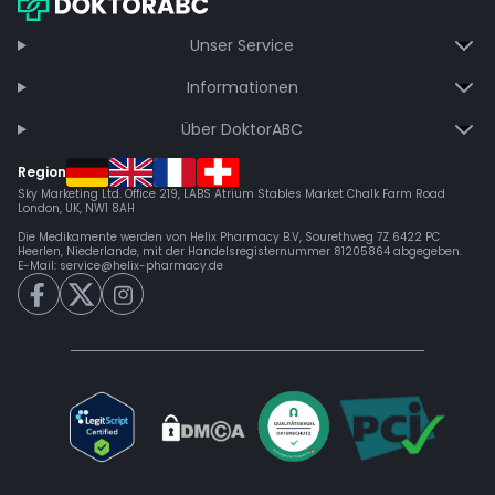
Jetzt beitreten
Unser Service
Informationen
Über DoktorABC
Region
Sky Marketing Ltd. Office 219, LABS Atrium Stables Market Chalk Farm Road
London, UK, NW1 8AH
Die Medikamente werden von Helix Pharmacy B.V, Sourethweg 7Z 6422 PC
Heerlen, Niederlande, mit der Handelsregisternummer 81205864 abgegeben.
E-Mail:
service@helix-pharmacy.de