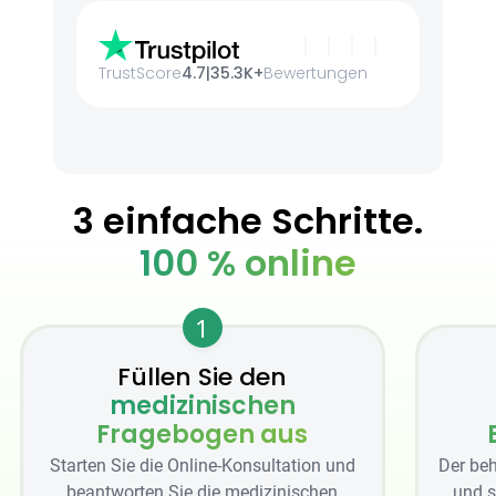
TrustScore
4.7
|
35.3K+
Bewertungen
3 einfache Schritte.
100 % online
1
Füllen Sie den
medizinischen
Fragebogen aus
Starten Sie die Online-Konsultation und
Der beh
beantworten Sie die medizinischen
und s