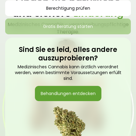
Finden Sie natürliche
Berechtigung prüfen
und sichere
Linderung
Medizinisches Cannabis – verschreibungspflichtige
Gratis Beratung starten
Therapie.
Sind Sie es leid, alles andere
auszuprobieren?
Medizinisches Cannabis kann ärztlich verordnet
werden, wenn bestimmte Voraussetzungen erfüllt
sind.
Behandlungen entdecken