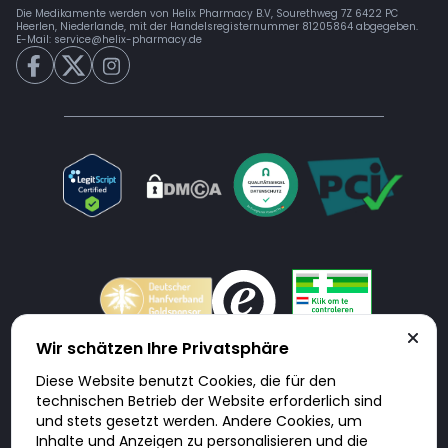
Die Medikamente werden von Helix Pharmacy B.V, Sourethweg 7Z 6422 PC
Heerlen, Niederlande, mit der Handelsregisternummer 81205864 abgegeben.
E-Mail:
service@helix-pharmacy.de
Wir schätzen Ihre Privatsphäre
Diese Website benutzt Cookies, die für den
Doktorabc.com ist eine Vermittlungsplattform. Doktorabc ist ausdrücklich
technischen Betrieb der Website erforderlich sind
keine Internetapotheke. Doktorabc bietet keine Medikamente oder
sonstige Produkte an oder liefert diese. Jegliche Informationen zu
und stets gesetzt werden. Andere Cookies, um
Produkten, Medikamenten und Preisen auf der Internetseite beinhalten
Inhalte und Anzeigen zu personalisieren und die
kein Angebot von Doktorabc an Sie. Für die Einhaltung der in Ihrem Land