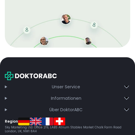
Mit der kostenlosen DMCC-Mitgliedschaft sparen Sie
bei jeder Bestellung, erhalten schnelle Lieferung und
exklusive Updates – dauerhaft ohne Gebühren.
Jetzt beitreten
Unser Service
Informationen
Über DoktorABC
Region
Sky Marketing Ltd. Office 219, LABS Atrium Stables Market Chalk Farm Road
London, UK, NW1 8AH