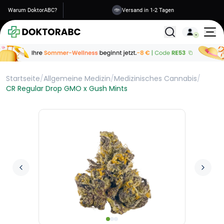
Warum DoktorABC?
Versand in 1-2 Tagen
Alle Behandlunge
Startseite
/
Allgemeine Medizin
/
Medizinisches Cannabis
/
CR Regular Drop GMO x Gush Mints