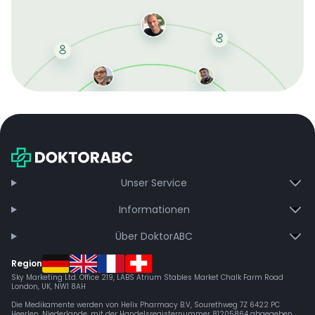
Mit der kostenlosen DMCC-Mitgliedschaft sparen Sie
bei jeder Bestellung, erhalten schnelle Lieferung und
exklusive Updates – dauerhaft ohne Gebühren.
Jetzt beitreten
Unser Service
Informationen
Über DoktorABC
Region
Sky Marketing Ltd. Office 219, LABS Atrium Stables Market Chalk Farm Road
London, UK, NW1 8AH
Die Medikamente werden von Helix Pharmacy B.V, Sourethweg 7Z 6422 PC
Heerlen, Niederlande, mit der Handelsregisternummer 81205864 abgegeben.