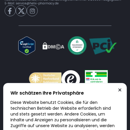
E-Mail:
service@helix-pharmacy.de
Wir schätzen Ihre Privatsphäre
Diese Website benutzt Cookies, die für den
Doktorabc.com ist eine Vermittlungsplattform. Doktorabc ist ausdrücklich
technischen Betrieb der Website erforderlich sind
keine Internetapotheke. Doktorabc bietet keine Medikamente oder
sonstige Produkte an oder liefert diese. Jegliche Informationen zu
und stets gesetzt werden. Andere Cookies, um
Produkten, Medikamenten und Preisen auf der Internetseite beinhalten
Inhalte und Anzeigen zu personalisieren und die
kein Angebot von Doktorabc an Sie. Für die Einhaltung der in Ihrem Land
geltenden Gesetze und sonstigen Rechtsvorschriften sind Sie als Nutzer
Zugriffe auf unsere Website zu analysieren, werden
selbst verantwortlich. Die Nutzung unseres Services auf Doktorabc durch