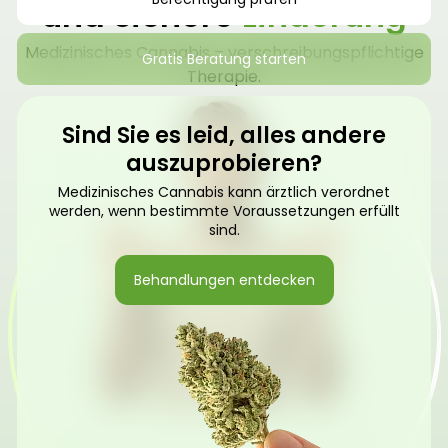
und sichere
Linderung
Medizinisches Cannabis – verschreibungspflichtige
Gratis Beratung starten
Therapie.
Sind Sie es leid, alles andere
auszuprobieren?
Medizinisches Cannabis kann ärztlich verordnet
werden, wenn bestimmte Voraussetzungen erfüllt
sind.
Behandlungen entdecken