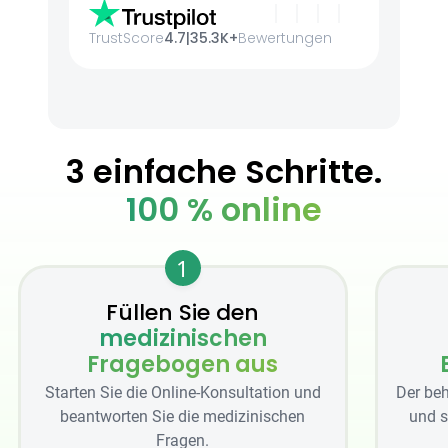
TrustScore
4.7
|
35.3K+
Bewertungen
3 einfache Schritte.
100 % online
1
Füllen Sie den
medizinischen
Fragebogen aus
Starten Sie die Online-Konsultation und
Der beh
beantworten Sie die medizinischen
und s
Fragen.