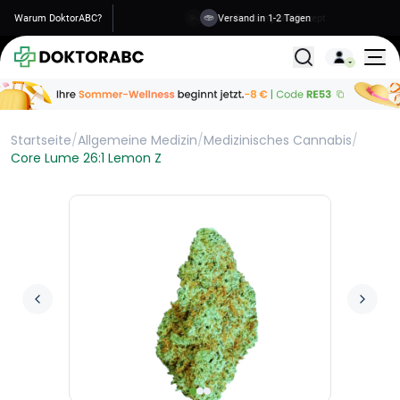
Warum DoktorABC?
Versand in 1-2 Tagen
Alle Behandlunge
Startseite
/
Allgemeine Medizin
/
Medizinisches Cannabis
/
Core Lume 26:1 Lemon Z