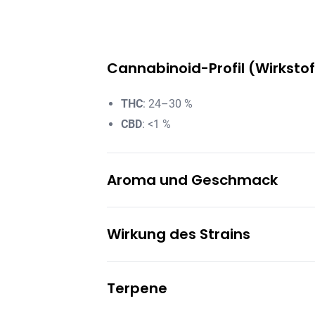
Cannabinoid-Profil (Wirksto
THC
: 24–30 %
CBD
: <1 %
Aroma und Geschmack
Erdig mit intensiven Diesel-Noten
Wirkung des Strains
Süß mit cremigen Akzenten
Würzig mit scharfen Untertönen
Extrem entspannend und körperbetont
Terpene
Stark sedierend und schlaffördernd
Euphorisch mit kraftvoller Wirkung