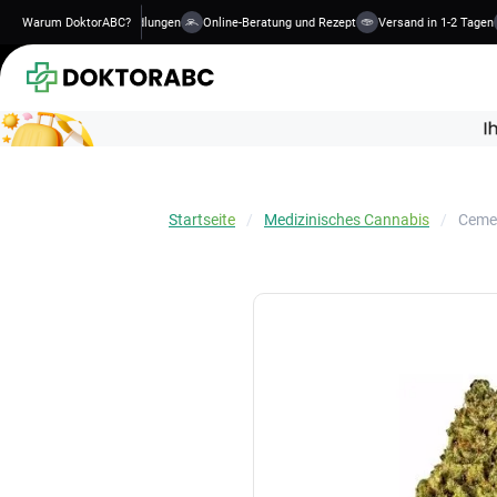
te, qualifizierte Behandlungen
Warum DoktorABC?
Online-Beratung und Rezept
Versand in 1-2 Tagen
Startseite
Medizinisches Cannabis
Ceme