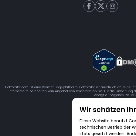
Doktorabc.com ist eine Vermittlungsplattform. Doktorabc ist ausdrücklich keine In
Internetseite beinhalten kein Angebot von Doktorabc an Sie. Für die Einhaltung 
erfolgt auf eigenes Risiko
Wir schätzen Ih
Diese Website benutzt Cook
technischen Betrieb der We
stets gesetzt werden. And