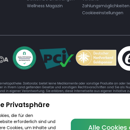
Wellness Magazin
Zahlungsmöglichkeiten
Cookieeinstellungen
ternetapotheke. Doktorabc bietet keine Medikamente oder sonstige Produkte an oder li
der in Ihrem Land geltenden Gesetze und sonstigen Rechtsvorschriften sind Sie als Nu
 und in eigener Verantwortung. Sie erklären, diese Internetseite aus eigener Initiative
re Privatsphäre
ies, die für den
bsite erforderlich sind und
Alle Cookies
© 2026 DoktorABC.com
ere Cookies, um Inhalte und