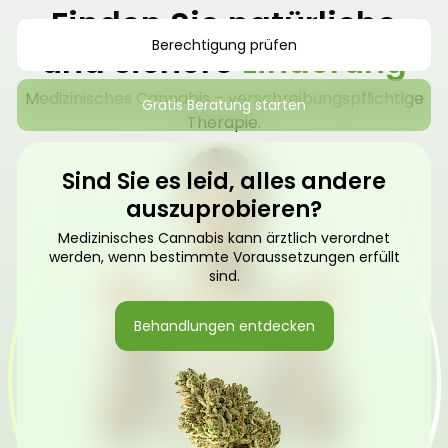
Finden Sie natürliche
Berechtigung prüfen
und sichere
Linderung
Medizinisches Cannabis – verschreibungspflichtige
Gratis Beratung starten
Therapie.
Sind Sie es leid, alles andere
auszuprobieren?
Medizinisches Cannabis kann ärztlich verordnet
werden, wenn bestimmte Voraussetzungen erfüllt
sind.
Behandlungen entdecken