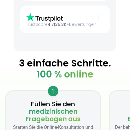
TrustScore
4.7
|
35.3K+
Bewertungen
3 einfache Schritte.
100 % online
1
Füllen Sie den
medizinischen
Fragebogen aus
Starten Sie die Online-Konsultation und
Der beh