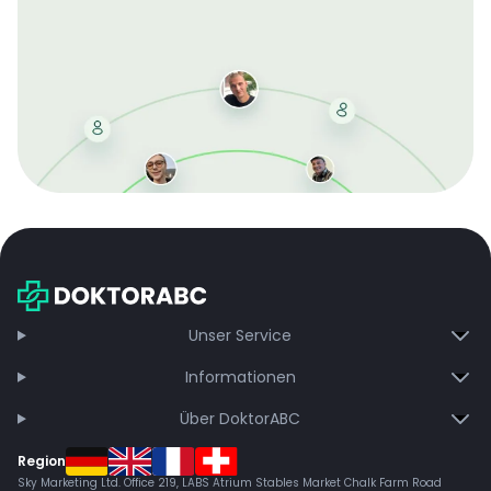
Mit der kostenlosen DMCC-Mitgliedschaft sparen Sie
bei jeder Bestellung, erhalten schnelle Lieferung und
exklusive Updates – dauerhaft ohne Gebühren.
Jetzt beitreten
Unser Service
Informationen
Über DoktorABC
Region
Sky Marketing Ltd. Office 219, LABS Atrium Stables Market Chalk Farm Road