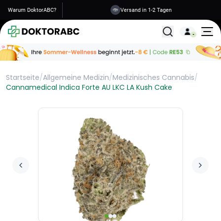
Warum DoktorABC?
Versand in 1-2 Tagen
Alle Behandlunge
Startseite
/
Allgemeine Medizin
/
Medizinisches Cannabis
/
Cannamedical Indica Forte AU LKC LA Kush Cake