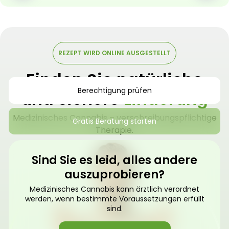
REZEPT WIRD ONLINE AUSGESTELLT
Finden Sie natürliche
Berechtigung prüfen
und sichere
Linderung
Medizinisches Cannabis – verschreibungspflichtige
Gratis Beratung starten
Therapie.
Sind Sie es leid, alles andere
auszuprobieren?
Medizinisches Cannabis kann ärztlich verordnet
werden, wenn bestimmte Voraussetzungen erfüllt
sind.