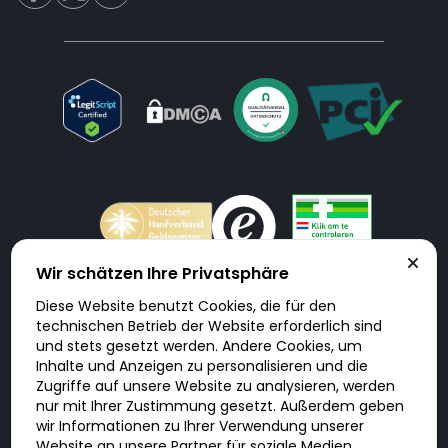
Wir schätzen Ihre Privatsphäre
Diese Website benutzt Cookies, die für den
Doktorabc.com ist eine Vermittlungsplattform. Doktorabc ist ausdrücklich
technischen Betrieb der Website erforderlich sind
keine Internetapotheke. Doktorabc bietet keine Medikamente oder
sonstige Produkte an oder liefert diese. Jegliche Informationen zu
und stets gesetzt werden. Andere Cookies, um
Produkten, Medikamenten und Preisen auf der Internetseite beinhalten
Inhalte und Anzeigen zu personalisieren und die
kein Angebot von Doktorabc an Sie. Für die Einhaltung der in Ihrem Land
geltenden Gesetze und sonstigen Rechtsvorschriften sind Sie als Nutzer
Zugriffe auf unsere Website zu analysieren, werden
selbst verantwortlich. Die Nutzung unseres Services auf Doktorabc durch
nur mit Ihrer Zustimmung gesetzt. Außerdem geben
Sie erfolgt auf eigenes Risiko und in eigener Verantwortung. Sie erklären,
diese Internetseite aus eigener Initiative zu besuchen und zu nutzen.
wir Informationen zu Ihrer Verwendung unserer
Website an unsere Partner für soziale Medien,