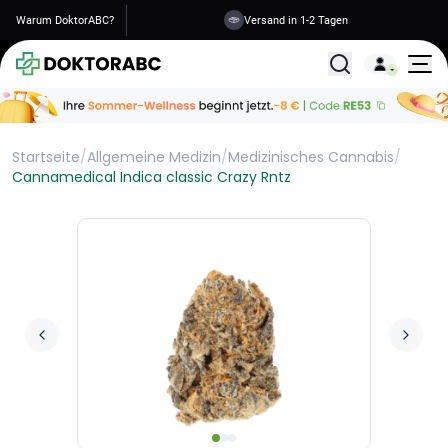
Warum DoktorABC?
Versand in 1-2 Tagen
Alle Behandlunge
Startseite
/
Allgemeine Medizin
/
Medizinisches Cannabis
/
Cannamedical Indica classic Crazy Rntz