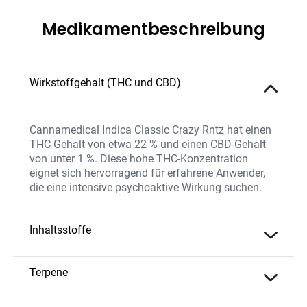
Medikamentbeschreibung
Wirkstoffgehalt (THC und CBD)
Cannamedical Indica Classic Crazy Rntz hat einen
THC-Gehalt von etwa 22 % und einen CBD-Gehalt
von unter 1 %. Diese hohe THC-Konzentration
eignet sich hervorragend für erfahrene Anwender,
die eine intensive psychoaktive Wirkung suchen.
Inhaltsstoffe
Die Blüten enthalten eine hohe THC-Konzentration
sowie eine ausgewogene Mischung natürlicher
Terpene
Terpenen, die das Aroma und die therapeutische
Myrcen
– bekannt für seine beruhigenden
Wirkung unterstützen. Crazy Rntz wird ohne