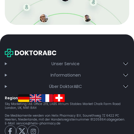
Mit der kostenlosen DMCC-Mitgliedschaft sparen Sie
bei jeder Bestellung, erhalten schnelle Lieferung und
exklusive Updates – dauerhaft ohne Gebühren.
Jetzt beitreten
Unser Service
Informationen
Über DoktorABC
Region
Sky Marketing Ltd. Office 219, LABS Atrium Stables Market Chalk Farm Road
London, UK, NW1 8AH
Die Medikamente werden von Helix Pharmacy B.V, Sourethweg 7Z 6422 PC
Heerlen, Niederlande, mit der Handelsregisternummer 81205864 abgegeben.
E-Mail:
service@helix-pharmacy.de