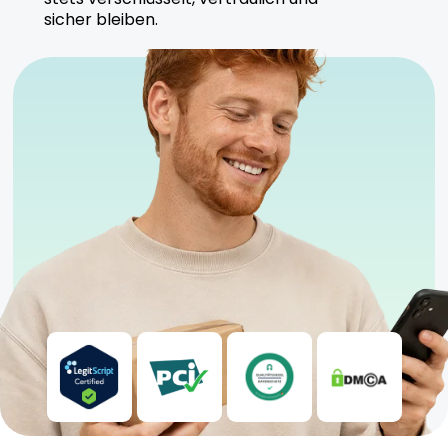
Anbaumethoden. Alle Produkte werden unter
sicher bleiben.
strengen Kontrollen hergestellt.
Sicherheitshinweise
Kühl und trocken lagern, fern von direktem
Sonnenlicht.
Anwendung unter ärztlicher Aufsicht
empfohlen.
Geeignet für sowohl erfahrene als auch neue
Anwender.