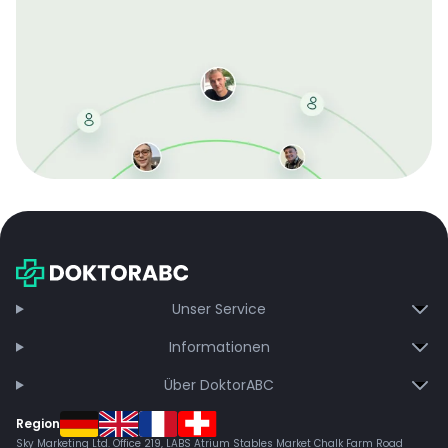
Mit der kostenlosen DMCC-Mitgliedschaft sparen Sie
bei jeder Bestellung, erhalten schnelle Lieferung und
exklusive Updates – dauerhaft ohne Gebühren.
Jetzt beitreten
Unser Service
Informationen
Über DoktorABC
Region
Sky Marketing Ltd. Office 219, LABS Atrium Stables Market Chalk Farm Road