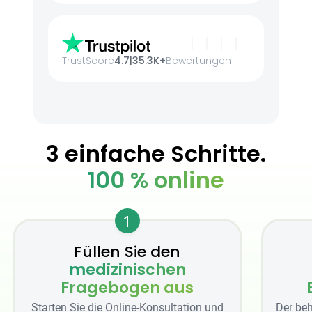
TrustScore
4.7
|
35.3K+
Bewertungen
3 einfache Schritte.
100 % online
1
Füllen Sie den
medizinischen
Fragebogen aus
Starten Sie die Online-Konsultation und
Der beh