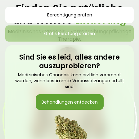
Finden Sie natürliche
Berechtigung prüfen
und sichere
Linderung
Medizinisches Cannabis – verschreibungspflichtige
Gratis Beratung starten
Therapie.
Sind Sie es leid, alles andere
auszuprobieren?
Medizinisches Cannabis kann ärztlich verordnet
werden, wenn bestimmte Voraussetzungen erfüllt
sind.
Behandlungen entdecken