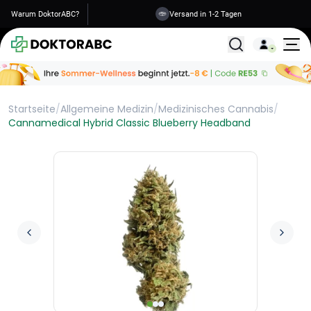
Warum DoktorABC?
Versand in 1-2 Tagen
Alle Behandlunge
Startseite
/
Allgemeine Medizin
/
Medizinisches Cannabis
/
Cannamedical Hybrid Classic Blueberry Headband