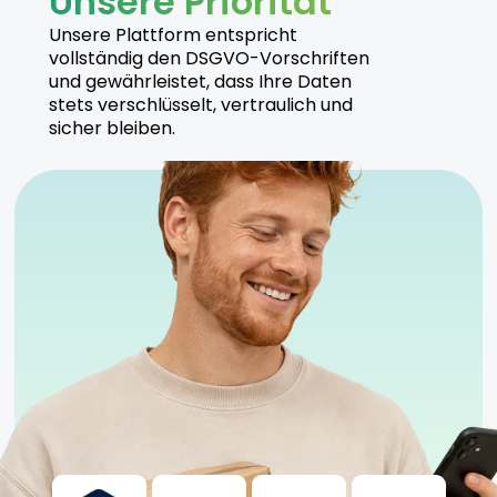
Unsere Priorität
Hersteller
Unsere Plattform entspricht
vollständig den DSGVO-Vorschriften
und gewährleistet, dass Ihre Daten
Cannamedical produziert Blueberry Headband
stets verschlüsselt, vertraulich und
unter höchsten Qualitätsstandards, um eine sichere
sicher bleiben.
und zuverlässige Anwendung zu gewährleisten.
Sicherheitshinweise
Kühl und trocken lagern
Für moderate und erfahrene Nutzer geeignet
Anwendung unter ärztlicher Aufsicht empfohlen