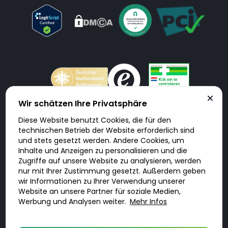
Wir schätzen Ihre Privatsphäre
Diese Website benutzt Cookies, die für den
Doktorabc.com ist eine Vermittlungsplattform. Doktorabc ist ausdrücklich
technischen Betrieb der Website erforderlich sind
keine Internetapotheke. Doktorabc bietet keine Medikamente oder
sonstige Produkte an oder liefert diese. Jegliche Informationen zu
und stets gesetzt werden. Andere Cookies, um
Produkten, Medikamenten und Preisen auf der Internetseite beinhalten
Inhalte und Anzeigen zu personalisieren und die
kein Angebot von Doktorabc an Sie. Für die Einhaltung der in Ihrem Land
geltenden Gesetze und sonstigen Rechtsvorschriften sind Sie als Nutzer
Zugriffe auf unsere Website zu analysieren, werden
selbst verantwortlich. Die Nutzung unseres Services auf Doktorabc durch
nur mit Ihrer Zustimmung gesetzt. Außerdem geben
Sie erfolgt auf eigenes Risiko und in eigener Verantwortung. Sie erklären,
diese Internetseite aus eigener Initiative zu besuchen und zu nutzen.
wir Informationen zu Ihrer Verwendung unserer
Website an unsere Partner für soziale Medien,
Werbung und Analysen weiter.
Mehr Infos