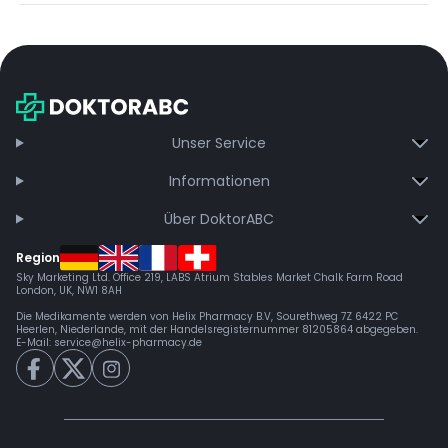
Schmerzen bieten. Die ausgewogene Sativa-Wirkung macht diesen
Nur unter ärztlicher Aufsicht verwenden.
Strain zu einer wertvollen Option für Menschen, die mentale
Empfohlene Dosierung nicht ohne Rücksprache ändern.
Stimulation mit körperlicher Entspannung verbinden möchten. Die
Bei Auftreten von Nebenwirkungen sofort einen Arzt
Sorte kann auch bei Müdigkeit und Konzentrationsschwierigkeiten
konsultieren.
hilfreich sein. Weitere Forschung ist erforderlich, aber Candyland
kann derzeit für folgende Zwecke verwendet werden:
Unser Service
Stimmungsaufhellung und Motivation
Informationen
Schmerzlinderung ohne starke Sedierung
Stressabbau mit erhaltener Energie
Über DoktorABC
Förderung von Kreativität und Fokus
Region
Sky Marketing Ltd. Office 219, LABS Atrium Stables Market Chalk Farm Road
London, UK, NW1 8AH
Die Medikamente werden von Helix Pharmacy B.V, Sourethweg 7Z 6422 PC
Heerlen, Niederlande, mit der Handelsregisternummer 81205864 abgegeben.
E-Mail:
service@helix-pharmacy.de