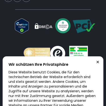
Wir schätzen Ihre Privatsphäre
Diese Website benutzt Cookies, die für den
Doktorabc.com ist eine Vermittlungsplattform. Doktorabc ist ausdrücklich
technischen Betrieb der Website erforderlich sind
keine Internetapotheke. Doktorabc bietet keine Medikamente oder
sonstige Produkte an oder liefert diese. Jegliche Informationen zu
und stets gesetzt werden. Andere Cookies, um
Produkten, Medikamenten und Preisen auf der Internetseite beinhalten
Inhalte und Anzeigen zu personalisieren und die
kein Angebot von Doktorabc an Sie. Für die Einhaltung der in Ihrem Land
geltenden Gesetze und sonstigen Rechtsvorschriften sind Sie als Nutzer
Zugriffe auf unsere Website zu analysieren, werden
selbst verantwortlich. Die Nutzung unseres Services auf Doktorabc durch
nur mit Ihrer Zustimmung gesetzt. Außerdem geben
Sie erfolgt auf eigenes Risiko und in eigener Verantwortung. Sie erklären,
diese Internetseite aus eigener Initiative zu besuchen und zu nutzen.
wir Informationen zu Ihrer Verwendung unserer
Website an unsere Partner für soziale Medien,