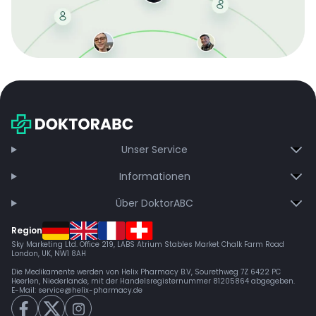
Mit der kostenlosen DMCC-Mitgliedschaft sparen Sie
bei jeder Bestellung, erhalten schnelle Lieferung und
exklusive Updates – dauerhaft ohne Gebühren.
Jetzt beitreten
Unser Service
Informationen
Über DoktorABC
Region
Sky Marketing Ltd. Office 219, LABS Atrium Stables Market Chalk Farm Road
London, UK, NW1 8AH
Die Medikamente werden von Helix Pharmacy B.V, Sourethweg 7Z 6422 PC
Heerlen, Niederlande, mit der Handelsregisternummer 81205864 abgegeben.
E-Mail:
service@helix-pharmacy.de