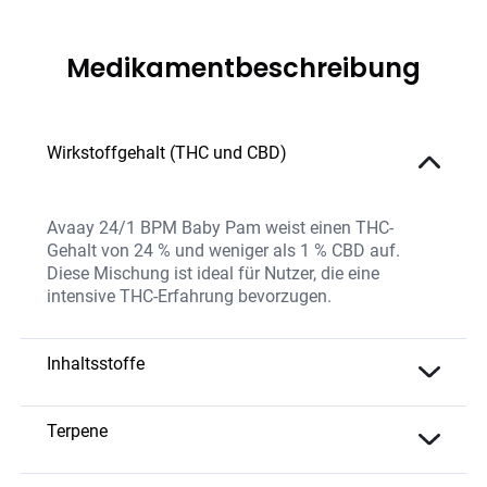
Medikamentbeschreibung
Wirkstoffgehalt (THC und CBD)
Avaay 24/1 BPM Baby Pam weist einen THC-
Gehalt von 24 % und weniger als 1 % CBD auf.
Diese Mischung ist ideal für Nutzer, die eine
intensive THC-Erfahrung bevorzugen.
Inhaltsstoffe
Die Sorte enthält eine hohe THC-Konzentration
sowie ein reichhaltiges Terpenprofil, das ihre
Terpene
aromatischen und therapeutischen Eigenschaften
Myrcen
– Entspannend und schmerzlindernd
unterstützt. Sie wird ohne chemische Zusätze