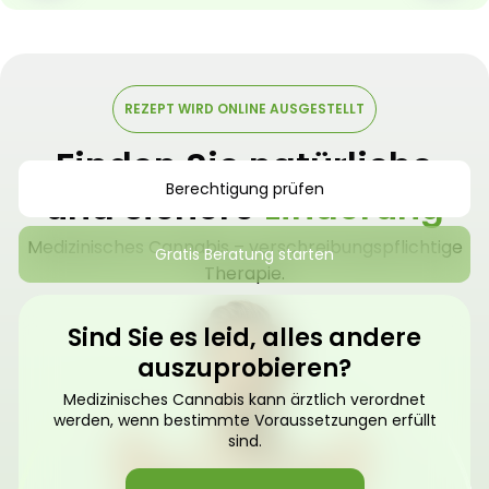
REZEPT WIRD ONLINE AUSGESTELLT
Finden Sie natürliche
Berechtigung prüfen
und sichere
Linderung
Medizinisches Cannabis – verschreibungspflichtige
Gratis Beratung starten
Therapie.
Sind Sie es leid, alles andere
auszuprobieren?
Medizinisches Cannabis kann ärztlich verordnet
werden, wenn bestimmte Voraussetzungen erfüllt
sind.