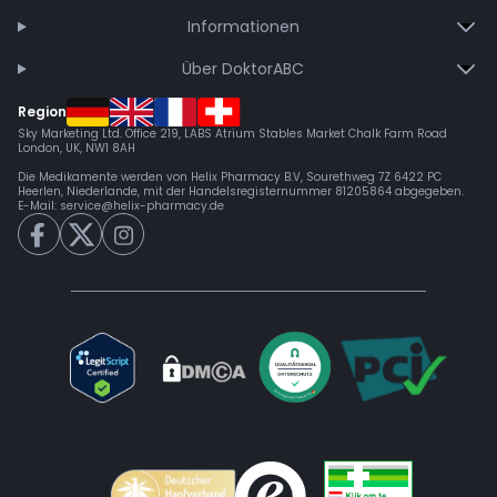
Informationen
Über DoktorABC
Region
Sky Marketing Ltd. Office 219, LABS Atrium Stables Market Chalk Farm Road
London, UK, NW1 8AH
Die Medikamente werden von Helix Pharmacy B.V, Sourethweg 7Z 6422 PC
Heerlen, Niederlande, mit der Handelsregisternummer 81205864 abgegeben.
E-Mail:
service@helix-pharmacy.de