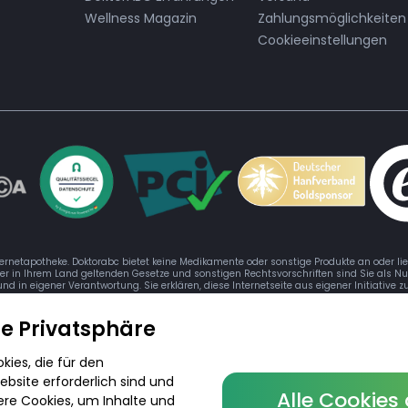
Wellness Magazin
Zahlungsmöglichkeiten
Cookieeinstellungen
ternetapotheke. Doktorabc bietet keine Medikamente oder sonstige Produkte an oder li
der in Ihrem Land geltenden Gesetze und sonstigen Rechtsvorschriften sind Sie als Nu
 und in eigener Verantwortung. Sie erklären, diese Internetseite aus eigener Initiative
re Privatsphäre
ies, die für den
bsite erforderlich sind und
Alle Cookies
© 2026 DoktorABC.com
ere Cookies, um Inhalte und