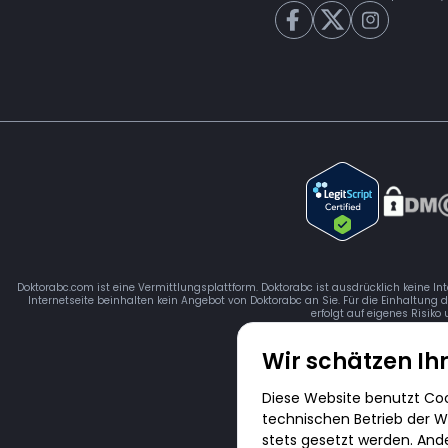
Doktorabc.com ist eine Vermittlungsplattform. Doktorabc ist ausdrücklich keine In
Internetseite beinhalten kein Angebot von Doktorabc an Sie. Für die Einhaltung 
erfolgt auf eigenes Risiko
Wir schätzen Ih
Diese Website benutzt Cook
technischen Betrieb der We
stets gesetzt werden. And