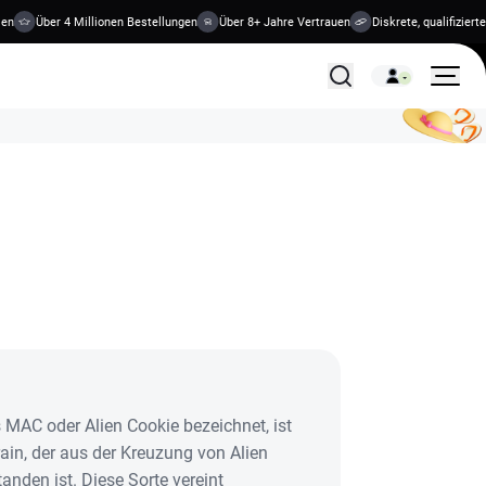
Über 4 Millionen Bestellungen
Über 8+ Jahre Vertrauen
Diskrete, qualifizierte B
Alle Behandlungen
s MAC oder Alien Cookie bezeichnet, ist
ain, der aus der Kreuzung von Alien
anden ist. Diese Sorte vereint