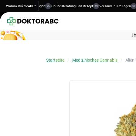
qualifizierte Behandlungen
Warum DoktorABC?
Online-Beratung und Rezept
Versand in 1-2 Tagen
Sic
Startseite
Medizinisches Cannabis
Alien