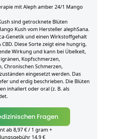
erapie mit Aleph amber 24/1 Mango
ush sind getrocknete Blüten
 Mango Kush vom Hersteller alephSana.
ica-Genetik und einen Wirkstoffgehalt
 CBD. Diese Sorte zeigt eine hungrig,
ende Wirkung und kann bei Übelkeit,
Migränen, Kopfschmerzen,
, Chronischen Schmerzen,
tzuständen eingesetzt werden. Das
iefer und erdig beschrieben. Die Blüten
 inhaliert oder oral (z. B. als
et.
dizinischen Fragen
 ab 8,97 € / 1 gram +
lungsgebühr 14,9 €