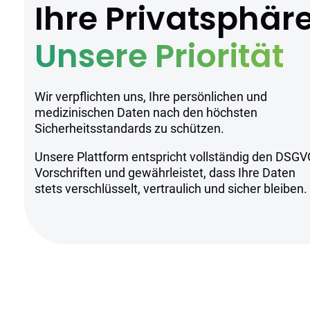
Ihre Privatsphär
AlephSana produziert Mango Kush unte
Unsere Priorität
Anbaumethoden eine gleichbleibende P
Wir verpflichten uns, Ihre persönlichen und
Sicherheitsh
medizinischen Daten nach den höchsten
Sicherheitsstandards zu schützen.
Unsere Plattform entspricht vollständig den DSGV
Kühl und trocken lagern
Vorschriften und gewährleistet, dass Ihre Daten
Nur für erfahrene Anwender geeigne
stets verschlüsselt, vertraulich und sicher bleiben.
Anwendung unter ärztlicher Aufsich