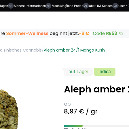
Tagen
Sichere Informationen
Erschwingliche Preise
Über 1M Kunden
Über 40 
dizinisches Cannabis
/
Aleph amber 24/1 Mango Kush
auf Lager
indica
Aleph amber 
ab
8,97 € / gr