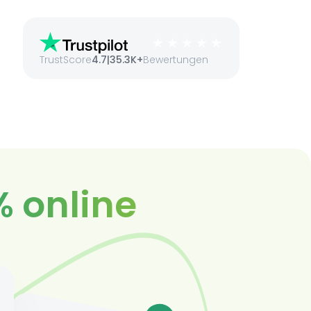
TrustScore
4.7
|
35.3K+
Bewertungen
% online