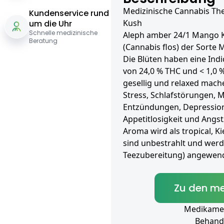
Medizinische Cannabis Th
Kundenservice rund
Kush
um die Uhr
Schnelle medizinische
Aleph amber 24/1 Mango K
Beratung
(Cannabis flos) der Sorte
Die Blüten haben eine Ind
von 24,0 % THC und < 1,0 %
gesellig und relaxed mach
Stress, Schlafstörungen, 
Entzündungen, Depression
Appetitlosigkeit und Angs
Aroma wird als tropical, K
sind unbestrahlt und werden
Teezubereitung) angewend
Zu den me
Medikament
Behand