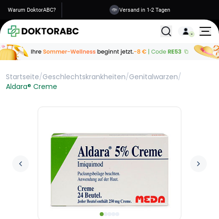
Warum DoktorABC?
Versand in 1-2 Tagen
Alle Behandlunge
Startseite
/
Geschlechtskrankheiten
/
Genitalwarzen
/
Aldara® Creme