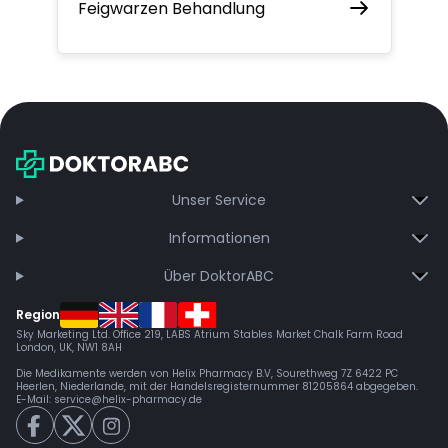
Feigwarzen Behandlung
Unser Service
Informationen
Über DoktorABC
Region
Sky Marketing Ltd. Office 219, LABS Atrium Stables Market Chalk Farm Road
London, UK, NW1 8AH
Die Medikamente werden von Helix Pharmacy B.V, Sourethweg 7Z 6422 PC
Heerlen, Niederlande, mit der Handelsregisternummer 81205864 abgegeben.
E-Mail:
service@helix-pharmacy.de