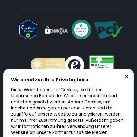
Wir schätzen Ihre Privatsphäre
Diese Website benutzt Cookies, die für den
Doktorabc.com ist eine Vermittlungsplattform. Doktorabc ist ausdrücklich
technischen Betrieb der Website erforderlich sind
keine Internetapotheke. Doktorabc bietet keine Medikamente oder
sonstige Produkte an oder liefert diese. Jegliche Informationen zu
und stets gesetzt werden. Andere Cookies, um
Produkten, Medikamenten und Preisen auf der Internetseite beinhalten
Inhalte und Anzeigen zu personalisieren und die
kein Angebot von Doktorabc an Sie. Für die Einhaltung der in Ihrem Land
geltenden Gesetze und sonstigen Rechtsvorschriften sind Sie als Nutzer
Zugriffe auf unsere Website zu analysieren, werden
selbst verantwortlich. Die Nutzung unseres Services auf Doktorabc durch
nur mit Ihrer Zustimmung gesetzt. Außerdem geben
Sie erfolgt auf eigenes Risiko und in eigener Verantwortung. Sie erklären,
diese Internetseite aus eigener Initiative zu besuchen und zu nutzen.
wir Informationen zu Ihrer Verwendung unserer
Website an unsere Partner für soziale Medien,