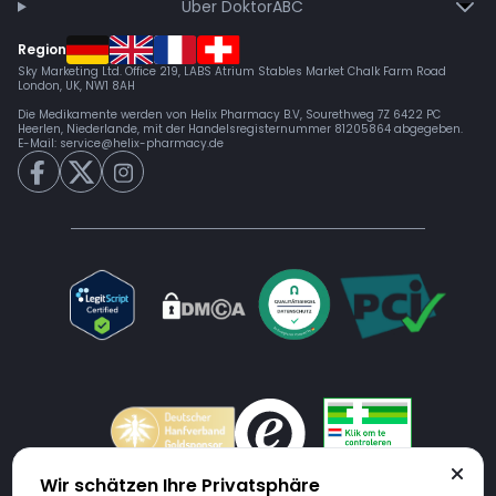
Über DoktorABC
Region
Sky Marketing Ltd. Office 219, LABS Atrium Stables Market Chalk Farm Road
London, UK, NW1 8AH
Die Medikamente werden von Helix Pharmacy B.V, Sourethweg 7Z 6422 PC
Heerlen, Niederlande, mit der Handelsregisternummer 81205864 abgegeben.
E-Mail:
service@helix-pharmacy.de
Wir schätzen Ihre Privatsphäre