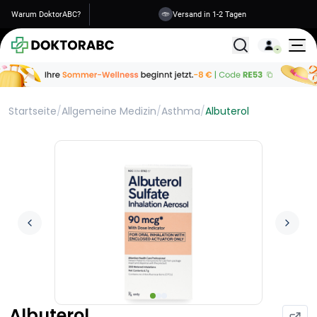
Warum DoktorABC?
Versand in 1-2 Tagen
Alle Behandlunge
Startseite
/
Allgemeine Medizin
/
Asthma
/
Albuterol
Albuterol