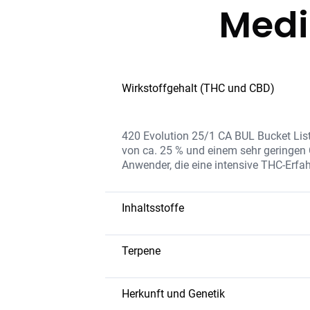
Medi
Wirkstoffgehalt (THC und CBD)
420 Evolution 25/1 CA BUL Bucket List
von ca. 25 % und einem sehr geringen 
Anwender, die eine intensive THC-Erf
Inhaltsstoffe
Diese Sorte enthält eine hohe THC-Ko
Flavonoiden, die das Aroma und die Wir
Terpene
von Zusatzstoffen und ermöglicht eine
Caryophyllen
– bietet würzige un
Limonen
– bringt eine frische Zit
Herkunft und Genetik
Myrcen
– bekannt für seine entsp