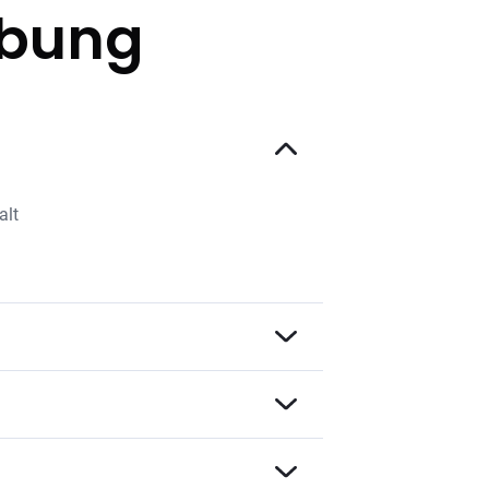
ibung
alt
i