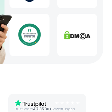
TrustScore
4.7
|
35.3K+
Bewertungen