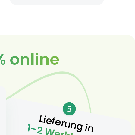
% online
3
Lieferung in
1–2 Werktagen.