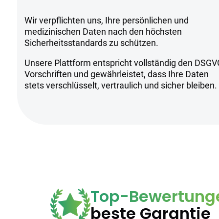
Sicherheit zu gewährleisten.
Wir verpflichten uns, Ihre persönlichen und
medizinischen Daten nach den höchsten
Sicherheitsstandards zu schützen.
Sicherheitsh
Unsere Plattform entspricht vollständig den DSGV
Vorschriften und gewährleistet, dass Ihre Daten
stets verschlüsselt, vertraulich und sicher bleiben.
Kühl und trocken lagern, fern von 
Aufgrund des hohen THC-Gehalts is
Anwendung nur unter ärztlicher Auf
sicherzustellen
Top-Bewertung
beste Garantie