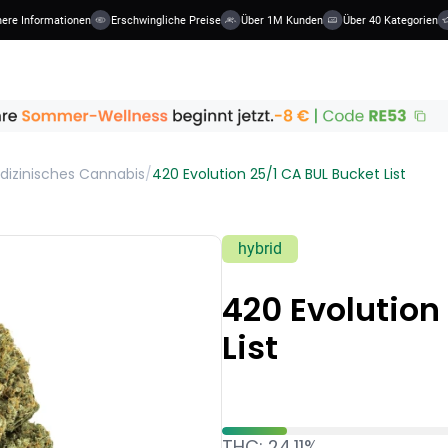
ere Informationen
Erschwingliche Preise
Über 1M Kunden
Über 40 Kategorien
dizinisches Cannabis
/
420 Evolution 25/1 CA BUL Bucket List
hybrid
420 Evolution
List
THC: 24.11%