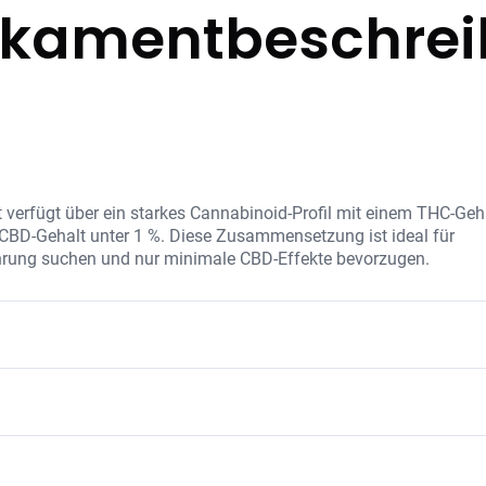
kamentbeschre
 verfügt über ein starkes Cannabinoid-Profil mit einem THC-Geh
CBD-Gehalt unter 1 %. Diese Zusammensetzung ist ideal für
ahrung suchen und nur minimale CBD-Effekte bevorzugen.
nzentration und eine ausgewählte Mischung an Terpenen und
kung verstärken. 420 Evolution 25/1 CA BUL Bucket List ist fre
 unverfälschte, natürliche Anwendung.
d erdige Noten und kann entzündungshemmende Effekte haben
rusnote und stimmungsaufhellende Wirkung
annenden und beruhigenden Eigenschaften