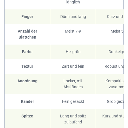
länglich
Finger
Dünn und lang
Kurz und di
Anzahl der
Meist 7-9
Meist 5-7
Blättchen
Farbe
Hellgrün
Dunkelgrü
Textur
Zart und fein
Robust und d
Anordnung
Locker, mit
Kompakt, di
Abständen
zusamme
Ränder
Fein gezackt
Grob gezac
Spitze
Lang und spitz
Kurz und stum
zulaufend