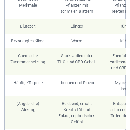
Merkmale
Pflanzen mit
Pflanzen
schmalen Blättern
breiten Bl
Blütezeit
Länger
Kürze
Bevorzugtes Klima
Warm
Kühle
Chemische
Stark variierender
Ebenfalls 
Zusammensetzung
THC- und CBD-Gehalt
variierend
und CBD-G
Häufige Terpene
Limonen und Pinene
Myrcen 
Linalo
(Angebliche)
Belebend, erhöht
Entspann
Wirkung
Kreativität und
schmerzlin
Fokus, euphorisches
fördert den
Gefühl