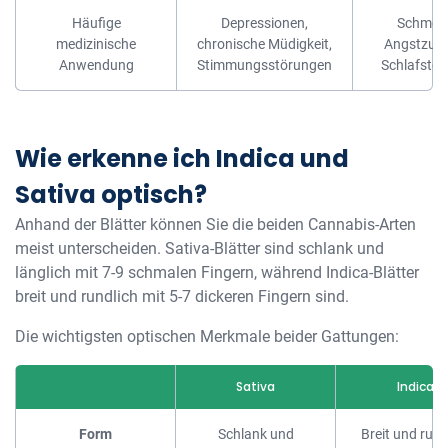
Häufige
Depressionen,
Schmerz
medizinische
chronische Müdigkeit,
Angstzust
Anwendung
Stimmungsstörungen
Schlafstö
Wie erkenne ich Indica und
Sativa optisch?
Anhand der Blätter können Sie die beiden Cannabis-Arten
meist unterscheiden. Sativa-Blätter sind schlank und
länglich mit 7-9 schmalen Fingern, während Indica-Blätter
breit und rundlich mit 5-7 dickeren Fingern sind.
Die wichtigsten optischen Merkmale beider Gattungen:
Sativa
Indica
Form
Schlank und
Breit und rund