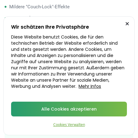
Mildere "Couch-Lock"-Effekte
Geeignet für Abend- und Nachtgebrauch
Wir schätzen Ihre Privatsphäre
Ausgewogene körperliche und geistige Wirkung
Diese Website benutzt Cookies, die für den
technischen Betrieb der Website erforderlich sind
und stets gesetzt werden. Andere Cookies, um
Inhalte und Anzeigen zu personalisieren und die
Zugriffe auf unsere Website zu analysieren, werden
Gut zu wissen
nur mit Ihrer Zustimmung gesetzt. Außerdem geben
Obwohl die meisten Sorten heutzutage
wir Informationen zu Ihrer Verwendung unserer
Website an unsere Partner für soziale Medien,
Hybride sind, liegt es im Trend sich wieder
Werbung und Analysen weiter.
Mehr Infos
auf die Handvoll an ursprünglichen Sorten
zu konzentrieren. Manche Konsumenten
begründen dies mit einer fundamentalen
Alle Cookies akzeptieren
Perspektive und Naturbelassenheit. Sie
möchten die Pflanze so genießen, wie sie
von Mutter Natur geschaffen wurde.
Cookies Verwalten