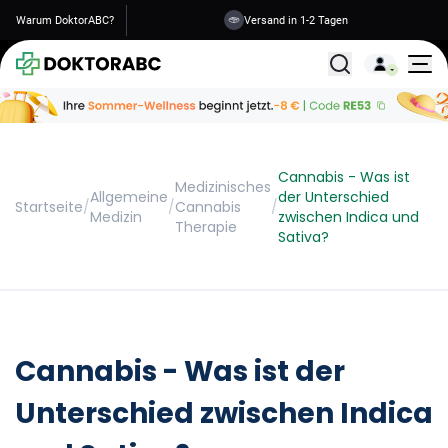
Warum DoktorABC?
Sichere Informationen
Alle Behandlunge
Cannabis - Was ist
Medizinisches
Allgemeine
der Unterschied
Startseite
/
/
Cannabis
/
Medizin
zwischen Indica und
Therapie
Sativa?
Cannabis - Was ist der
Unterschied zwischen Indica