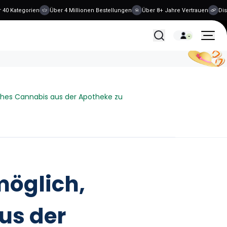
 Kategorien
Über 4 Millionen Bestellungen
Über 8+ Jahre Vertrauen
Diskre
Alle Behandlungen
ches Cannabis aus der Apotheke zu
möglich,
us der