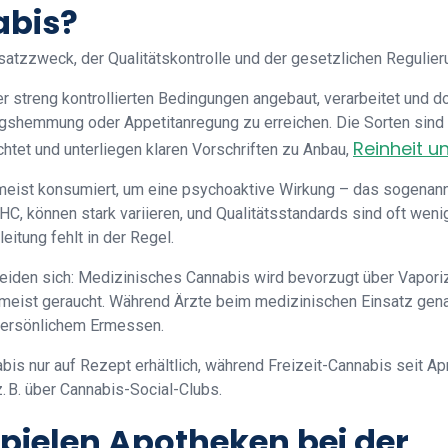
abis?
satzzweck, der Qualitätskontrolle und der gesetzlichen Regulier
 streng kontrollierten Bedingungen angebaut, verarbeitet und do
gshemmung oder Appetitanregung zu erreichen. Die Sorten sind 
Reinheit u
htet und unterliegen klaren Vorschriften zu Anbau,
meist konsumiert, um eine psychoaktive Wirkung – das sogenann
C, können stark variieren, und Qualitätsstandards sind oft wenig
eitung fehlt in der Regel.
iden sich: Medizinisches Cannabis wird bevorzugt über Vaporiz
meist geraucht. Während Ärzte beim medizinischen Einsatz gen
 persönlichem Ermessen.
bis nur auf Rezept erhältlich, während Freizeit-Cannabis seit A
z. B. über Cannabis-Social-Clubs.
spielen Apotheken bei der