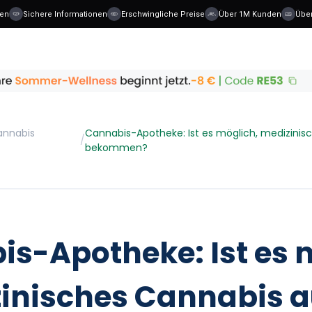
Sichere Informationen
Erschwingliche Preise
Über 1M Kunden
Über 40
annabis
Cannabis-Apotheke: Ist es möglich, medizinis
/
bekommen?
s-Apotheke: Ist es 
inisches Cannabis a