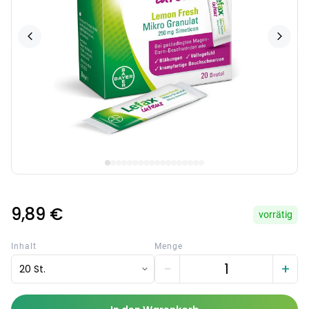
9,89 €
vorrätig
Inhalt
Menge
−
+
20 St.