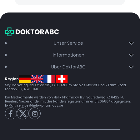
Unser Service
Informationen
Über DoktorABC
Region
Sky Marketing Ltd. Office 219, LABS Atrium Stables Market Chalk Farm Road
London, UK, NW1 8AH
Die Medikamente werden von Helix Pharmacy B.V, Sourethweg 7Z 6422 PC
Heerlen, Niederlande, mit der Handelsregisternummer 81205864 abgegeben.
E-Mail:
service@helix-pharmacy.de