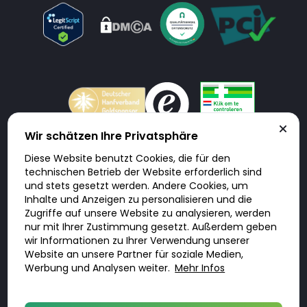
Wir schätzen Ihre Privatsphäre
Diese Website benutzt Cookies, die für den
Doktorabc.com ist eine Vermittlungsplattform. Doktorabc ist ausdrücklich
technischen Betrieb der Website erforderlich sind
keine Internetapotheke. Doktorabc bietet keine Medikamente oder
sonstige Produkte an oder liefert diese. Jegliche Informationen zu
und stets gesetzt werden. Andere Cookies, um
Produkten, Medikamenten und Preisen auf der Internetseite beinhalten
Inhalte und Anzeigen zu personalisieren und die
kein Angebot von Doktorabc an Sie. Für die Einhaltung der in Ihrem Land
geltenden Gesetze und sonstigen Rechtsvorschriften sind Sie als Nutzer
Zugriffe auf unsere Website zu analysieren, werden
selbst verantwortlich. Die Nutzung unseres Services auf Doktorabc durch
nur mit Ihrer Zustimmung gesetzt. Außerdem geben
Sie erfolgt auf eigenes Risiko und in eigener Verantwortung. Sie erklären,
diese Internetseite aus eigener Initiative zu besuchen und zu nutzen.
wir Informationen zu Ihrer Verwendung unserer
Website an unsere Partner für soziale Medien,
Werbung und Analysen weiter.
Mehr Infos