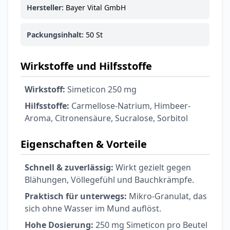
Ohrstöpsel
Hersteller:
Bayer Vital GmbH
3,79 €
3,95 €
-4%
ARZNEIMITTEL & GESUNDHEIT
Packungsinhalt:
50 St
Softa Swabs
Alkoholtupfer,
3,75 €
100 Stück
4,29 €
-13%
Wirkstoffe und Hilfsstoffe
ARZNEIMITTEL & GESUNDHEIT
Lefax® extra
Wirkstoff:
Simeticon 250 mg
Kautabletten
Hilfsstoffe:
Carmellose-Natrium, Himbeer-
7,69 €
8,09 €
-5%
Aroma, Citronensäure, Sucralose, Sorbitol
ARZNEIMITTEL & GESUNDHEIT
Hametum
Eigenschaften & Vorteile
Hämorrhoidensalbe:
12,04 €
Bei Hämorrhoiden
12,95 €
-7%
Schnell & zuverlässig:
Wirkt gezielt gegen
& Juckreiz
Blähungen, Völlegefühl und Bauchkrämpfe.
Nach Marke kaufen
Praktisch für unterwegs:
Mikro-Granulat, das
sich ohne Wasser im Mund auflöst.
Hohe Dosierung:
250 mg Simeticon pro Beutel