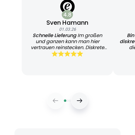
4.8
Sven Hamann
01.03.26
Schnelle Lieferung
Im großen
Bin
und ganzen kann man hier
diskr
vertrauen reinstecken. Diskrete
di
und schnelle Lieferung
Bearb